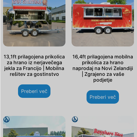
13,1ft prilagojena prikolica
16,4ft prilagojena mobilna
za hrano iz nerjavečega
prikolica za hrano
jekla za Francijo | Mobilna
naprodaj na Novi Zelandiji
rešitev za gostinstvo
| Zgrajeno za vaše
podjetje
Preberi več
Preberi več