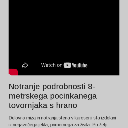
Notranje podrobnosti 8-
metrskega pocinkanega
tovornjaka s hrano
Delovna miza in notranja stena v karoseriji sta izdelani
iz nerjavečega jekla, primernega za živila. Po želji