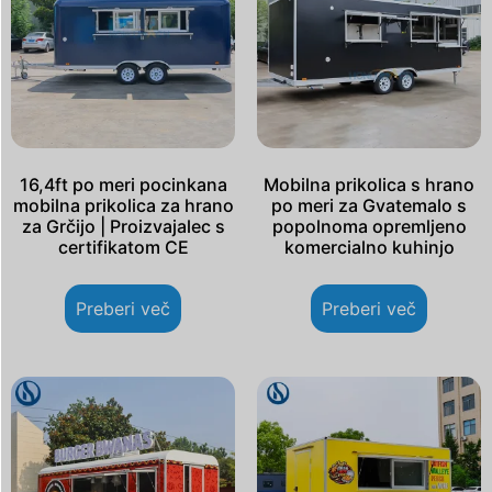
16,4ft po meri pocinkana
Mobilna prikolica s hrano
mobilna prikolica za hrano
po meri za Gvatemalo s
za Grčijo | Proizvajalec s
popolnoma opremljeno
certifikatom CE
komercialno kuhinjo
Preberi več
Preberi več