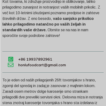
Kot tovarna, ki združuje proizvodnjo in oblikovanje, lahko
prilagodimo zunanjost in notranjost vaših mobilnih prikolic. Z
več kot 10-letnimi izkušnjami poznamo predpise in zahteve
številnih držav. Z eno besedo,
vašo sanjsko prikolico
lahko prilagodimo natančno po vaših željah in
standardih vaše države.
Obrnite se na nas in nam
sporočite svoje podrobne zahteve!
+86 19937892961
honlufoodcart@gmail.com
To je eden od naših prilagojenih 26ft tovornjakov s hrano,
zgornji del spredaj in zadaj je zasnovan z majhnim lokom.
Zaradi osem metrov dolge karoserije smo strankam
prilagodili dve preveliki servisni okni. Delovna miza in notranja
stena znotraj karoserije tovornjaka s hrano sta izdelana iz