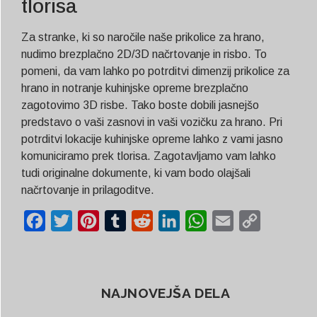
tlorisa
Za stranke, ki so naročile naše prikolice za hrano,
nudimo brezplačno 2D/3D načrtovanje in risbo. To
pomeni, da vam lahko po potrditvi dimenzij prikolice za
hrano in notranje kuhinjske opreme brezplačno
zagotovimo 3D risbe. Tako boste dobili jasnejšo
predstavo o vaši zasnovi in vaši vozičku za hrano. Pri
potrditvi lokacije kuhinjske opreme lahko z vami jasno
komuniciramo prek tlorisa. Zagotavljamo vam lahko
tudi originalne dokumente, ki vam bodo olajšali
načrtovanje in prilagoditve.
Facebook
Twitter
Pinterest
Tumblr
Reddit
LinkedIn
WhatsApp
Email
Copy
Link
NAJNOVEJŠA DELA