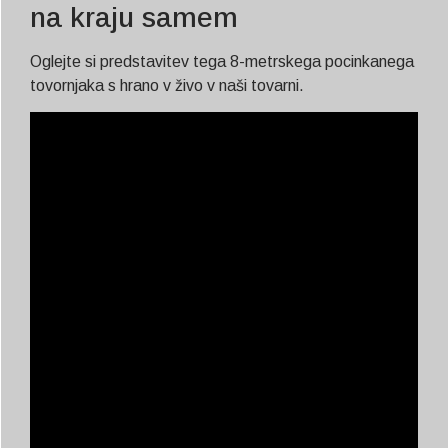
na kraju samem
Oglejte si predstavitev tega 8-metrskega pocinkanega
tovornjaka s hrano v živo v naši tovarni.