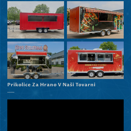
Svenska
Slovenčina
Norsk bokmål
Prikolice Za Hrano V Naši Tovarni
हिन्दी
Nederlands (België)
Български
Eesti
Maori