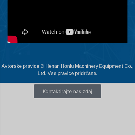
Norsk nynorsk
Српски језик
Hrvatski
Dansk
Latviešu valoda
Čeština
Avtorske pravice © Henan Honlu Machinery Equipment Co.,
Ελληνικά
Ltd. Vse pravice pridržane.
Македонски јазик
Shqip
Kontaktirajte nas zdaj
Nederlands
العربية
Polski
Русский