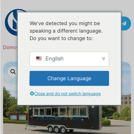
Pišite na
We've detected you might be
speaking a different language.
Do you want to change to:
Domov
/
Izdelek
/ 26ft pocinkani tovornjak s hrano
English
Change Language
Close and do not switch language