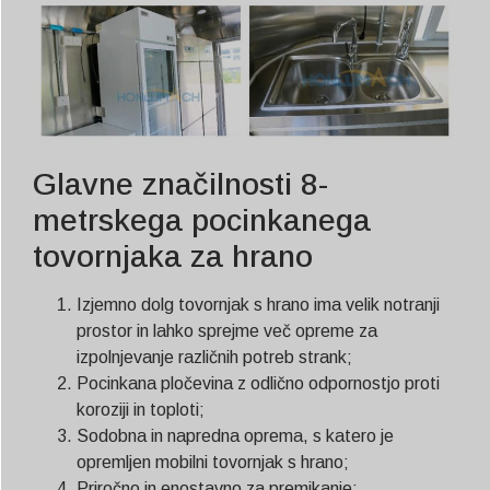
Glavne značilnosti 8-
metrskega pocinkanega
tovornjaka za hrano
Izjemno dolg tovornjak s hrano ima velik notranji
prostor in lahko sprejme več opreme za
izpolnjevanje različnih potreb strank;
Pocinkana pločevina z odlično odpornostjo proti
koroziji in toploti;
Sodobna in napredna oprema, s katero je
opremljen mobilni tovornjak s hrano;
Priročno in enostavno za premikanje;