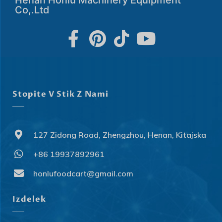
Co,.Ltd
Stopite V Stik Z Nami
127 Zidong Road, Zhengzhou, Henan, Kitajska
+86 19937892961
honlufoodcart@gmail.com
Izdelek