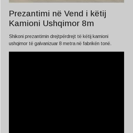
Prezantimi në Vend i këtij
Kamioni Ushqimor 8m
Shikoni prezantimin drejtpërdrejt të këtij kamioni
ushqimor të galvanizuar 8 metra në fabrikën tonë.