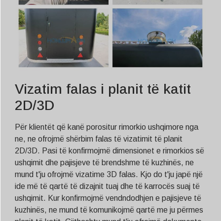
Vizatim falas i planit të katit
2D/3D
Për klientët që kanë porositur rimorkio ushqimore nga
ne, ne ofrojmë shërbim falas të vizatimit të planit
2D/3D. Pasi të konfirmojmë dimensionet e rimorkios së
ushqimit dhe pajisjeve të brendshme të kuzhinës, ne
mund t'ju ofrojmë vizatime 3D falas. Kjo do t'ju japë një
ide më të qartë të dizajnit tuaj dhe të karrocës suaj të
ushqimit. Kur konfirmojmë vendndodhjen e pajisjeve të
kuzhinës, ne mund të komunikojmë qartë me ju përmes