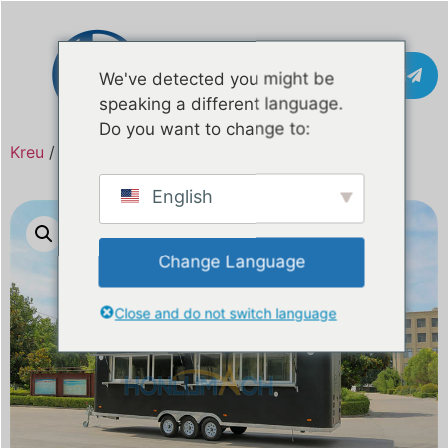
Kontakti
We've detected you might be
speaking a different language.
Do you want to change to:
Kreu
/
Produkt
/ Kamion ushqimi i galvanizuar 26ft
English
Change Language
Close and do not switch language