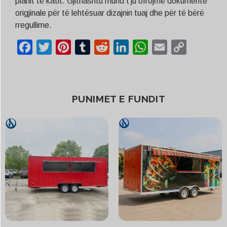
planit të katit. Gjithashtu mund t'ju ofrojmë dokumente
origjinale për të lehtësuar dizajnin tuaj dhe për të bërë
rregullime.
Facebook
Twitter
Pinterest
Tumblr
Reddit
LinkedIn
WhatsApp
Email
Copy
Link
PUNIMET E FUNDIT