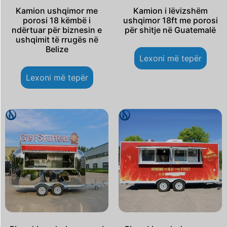
Kamion ushqimor me
Kamion i lëvizshëm
porosi 18 këmbë i
ushqimor 18ft me porosi
ndërtuar për biznesin e
për shitje në Guatemalë
ushqimit të rrugës në
Belize
Lexoni më tepër
Lexoni më tepër