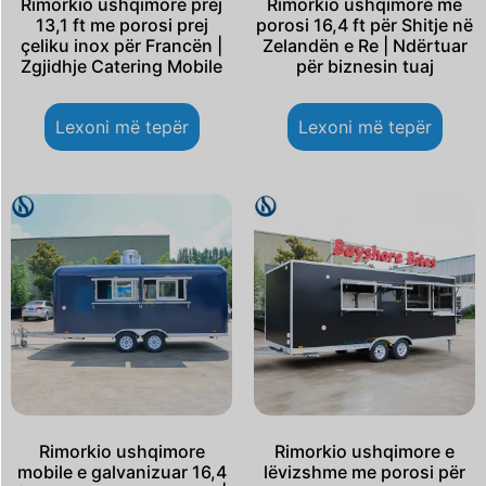
Rimorkio ushqimore prej
Rimorkio ushqimore me
13,1 ft me porosi prej
porosi 16,4 ft për Shitje në
çeliku inox për Francën |
Zelandën e Re | Ndërtuar
Zgjidhje Catering Mobile
për biznesin tuaj
Lexoni më tepër
Lexoni më tepër
Rimorkio ushqimore
Rimorkio ushqimore e
mobile e galvanizuar 16,4
lëvizshme me porosi për