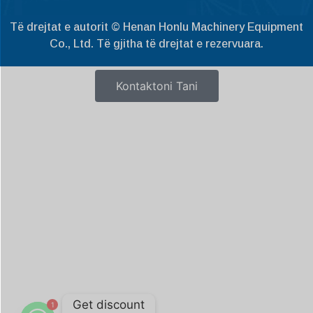
Slovenščina
Të drejtat e autorit © Henan Honlu Machinery Equipment
Čeština
Co., Ltd. Të gjitha të drejtat e rezervuara.
Ελληνικά
Македонски јазик
Kontaktoni Tani
Nederlands
العربية
Polski
Русский
Português
Italiano
Deutsch
Français
Español
Get discount
1
English