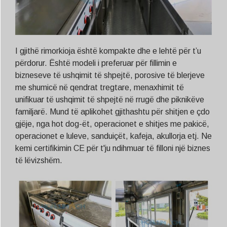
I gjithë rimorkioja është kompakte dhe e lehtë për t’u
përdorur. Është modeli i preferuar për fillimin e
bizneseve të ushqimit të shpejtë, porosive të blerjeve
me shumicë në qendrat tregtare, menaxhimit të
unifikuar të ushqimit të shpejtë në rrugë dhe piknikëve
familjarë. Mund të aplikohet gjithashtu për shitjen e çdo
gjëje, nga hot dog-ët, operacionet e shitjes me pakicë,
operacionet e luleve, sanduiçët, kafeja, akullorja etj. Ne
kemi certifikimin CE për t'ju ndihmuar të filloni një biznes
të lëvizshëm.