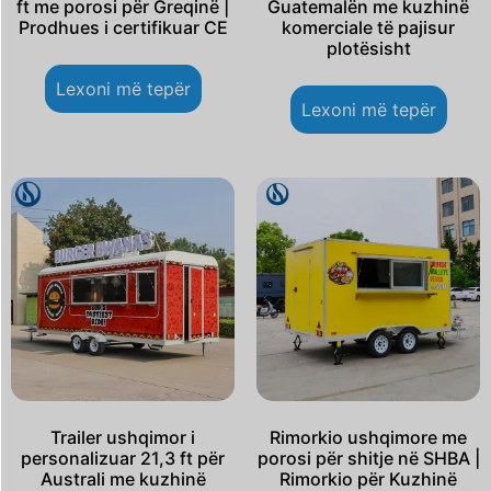
ft me porosi për Greqinë |
Guatemalën me kuzhinë
Prodhues i certifikuar CE
komerciale të pajisur
plotësisht
Lexoni më tepër
Lexoni më tepër
Trailer ushqimor i
Rimorkio ushqimore me
personalizuar 21,3 ft për
porosi për shitje në SHBA |
Australi me kuzhinë
Rimorkio për Kuzhinë