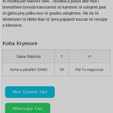
të mëdha për klientët tanë. Tavolina e punës dhe muri i
brendshëm brenda karrocerisë së kamionit të ushqimit janë
të gjitha prej çeliku inox të gradës ushqimore. Ne do të
dëshironim të blinim lloje të tjera pajisjesh bazuar në nevojat
e klientëve.
Koha Kryesore
Sasia (Njësitë)
1
>1
Koha e përafërt (Ditët)
30
Për t'u negociuar
Merr Çmimin Tani
Whatsapp Tani