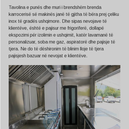
Tavolina e punës dhe muri i brendshëm brenda
karrocerisë së makinës janë të gjitha të bëra prej çeliku
inox të gradës ushqimore. Dhe sipas nevojave të
klientëve, është e pajisur me frigoriferë, dollapë
ekspozimi për izolimin e ushqimit, katër lavamanë të
personalizuar, soba me gaz, aspiratorë dhe pajisje të
tjera. Ne do të dëshironim të blinim lloje të tjera
pajisjesh bazuar në nevojat e klientëve.