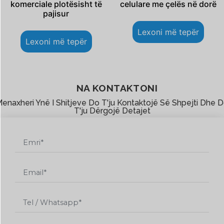
komerciale plotësisht të
celulare me çelës në dorë
pajisur
Lexoni më tepër
Lexoni më tepër
NA KONTAKTONI
enaxheri Ynë I Shitjeve Do T'ju Kontaktojë Së Shpejti Dhe 
T'ju Dërgojë Detajet