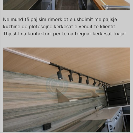
Ne mund të pajisim rimorkiot e ushqimit me pajisje
kuzhine që plotësojnë kërkesat e vendit të klientit.
Thjesht na kontaktoni për të na treguar kërkesat tuaja!