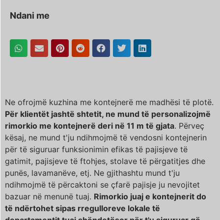
Ndani me
Ne ofrojmë kuzhina me kontejnerë me madhësi të plotë.
Për klientët jashtë shtetit, ne mund të personalizojmë
rimorkio me kontejnerë deri në 11 m të gjata
. Përveç
kësaj, ne mund t'ju ndihmojmë të vendosni kontejnerin
për të siguruar funksionimin efikas të pajisjeve të
gatimit, pajisjeve të ftohjes, stolave ​​të përgatitjes dhe
punës, lavamanëve, etj. Ne gjithashtu mund t'ju
ndihmojmë të përcaktoni se çfarë pajisje ju nevojitet
bazuar në menunë tuaj.
Rimorkio juaj e kontejnerit do
të ndërtohet sipas rregulloreve lokale të
departamentit tuaj shëndetësor për t'u siguruar që