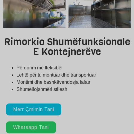
Rimorkio Shumëfunksionale
E Kontejnerëve
Përdorim më fleksibël
Lehtë për tu montuar dhe transportuar
Montimi dhe bashkëvendosja falas
Shumëllojshmëri stilesh
Merr Çmimin Tani
Whatsapp Tani