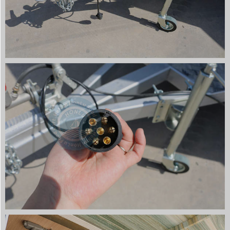
Svenska
Slovenčina
Norsk bokmål
हिन्दी
Nederlands (België)
Български
Eesti
Maori
Norsk nynorsk
Српски језик