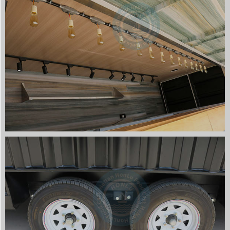
Hrvatski
Dansk
Latviešu valoda
Slovenščina
Čeština
Ελληνικά
Македонски јазик
Nederlands
العربية
Polski
Русский
Português
Italiano