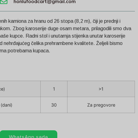
honlufoodcart@gmail.com
nih kamiona za hranu od 26 stopa (8,2 m), čiji je prednji i
m lukom. Zbog karoserije duge osam metara, prilagodili smo dva
aše kupce. Radni stol i unutarnja stijenka unutar karoserije
d nehrđajućeg čelika prehrambene kvalitete. Željeli bismo
prema potrebama kupaca.
ce)
1
>1
(dani)
30
Za pregovore
WhatsApp sada