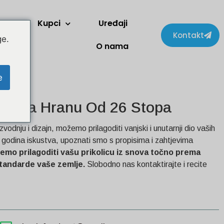
Kupci
Uređaji
Kontakt
ge.
O nama
e
on Za Hranu Od 26 Stopa
zvodnju i dizajn, možemo prilagoditi vanjski i unutarnji dio vaših
0 godina iskustva, upoznati smo s propisima i zahtjevima
emo prilagoditi vašu prikolicu iz snova točno prema
 standarde vaše zemlje.
Slobodno nas kontaktirajte i recite