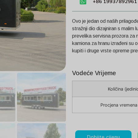
+86 19937892961
Ovo je jedan od naših prilagođe
stražnji dio dizajniran s mali
prevelika servisna prozora za n
kamiona za hranu izrađeni su o
kupiti i druge vrste opreme 
Vodeće Vrijeme
Količina (jedini
Procjena vremena 
Dobijte cijenu