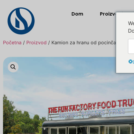
Dom
Proizvodi
We
Do
Početna
/
Proizvod
/ Kamion za hranu od pocinčanog čel