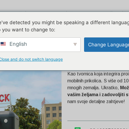
Zračni tok
Pocinčano
Dvije priče
've detected you might be speaking a different langua
 you want to change to:
ika od 26 stopa
English
Change Languag
Close and do not switch language
Pocinčani Kami
Kao tvornica koja integrira proi
mobilnih prikolica. S više od 1
mnogih zemalja. Ukratko,
Mož
vašim željama i zadovoljiti
nam svoje detaljne zahtjeve!