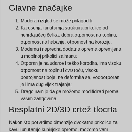
Glavne značajke
Moderan izgled se može prilagoditi;
Karoserija i unutarnja struktura prikolice od
nehrđajućeg čelika, dobra otpornost na toplinu,
otpornost na habanje, otpornost na koroziju;
Moderna i napredna dodatna oprema opremljena
u mobilnoj prikolici za hranu;
Otporan je na udarce i teško korodira, ima visoku
otpornost na toplinu i čvrstoću, visoku
postojanost boje, ne deformira se, vodootporan
je i ima dug vijek trajanja;
Drago nam je da ga možemo modificirati prema
vašim zahtjevima.
Besplatni 2D/3D crtež tlocrta
Nakon što potvrdimo dimenzije dvokatne prikolice za
kavu i unutarnje kuhinjske opreme, možemo vam