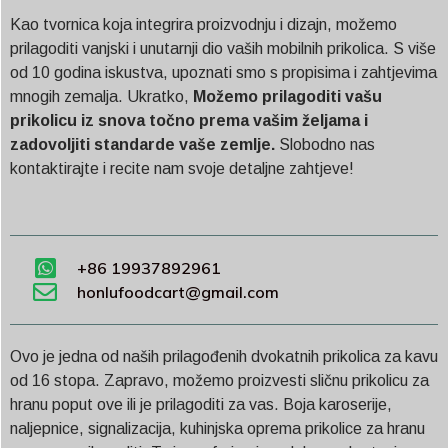
Kao tvornica koja integrira proizvodnju i dizajn, možemo
prilagoditi vanjski i unutarnji dio vaših mobilnih prikolica. S više
od 10 godina iskustva, upoznati smo s propisima i zahtjevima
mnogih zemalja. Ukratko,
Možemo prilagoditi vašu
prikolicu iz snova točno prema vašim željama i
zadovoljiti standarde vaše zemlje.
Slobodno nas
kontaktirajte i recite nam svoje detaljne zahtjeve!
+86 19937892961
honlufoodcart@gmail.com
Ovo je jedna od naših prilagođenih dvokatnih prikolica za kavu
od 16 stopa. Zapravo, možemo proizvesti sličnu prikolicu za
hranu poput ove ili je prilagoditi za vas. Boja karoserije,
naljepnice, signalizacija, kuhinjska oprema prikolice za hranu