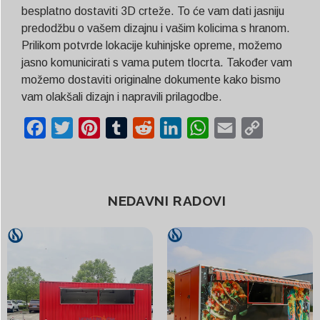
besplatno dostaviti 3D crteže. To će vam dati jasniju
predodžbu o vašem dizajnu i vašim kolicima s hranom.
Prilikom potvrde lokacije kuhinjske opreme, možemo
jasno komunicirati s vama putem tlocrta. Također vam
možemo dostaviti originalne dokumente kako bismo
vam olakšali dizajn i napravili prilagodbe.
Facebook
Twitter
Pinterest
Tumblr
Reddit
LinkedIn
WhatsApp
Email
Copy
Link
NEDAVNI RADOVI