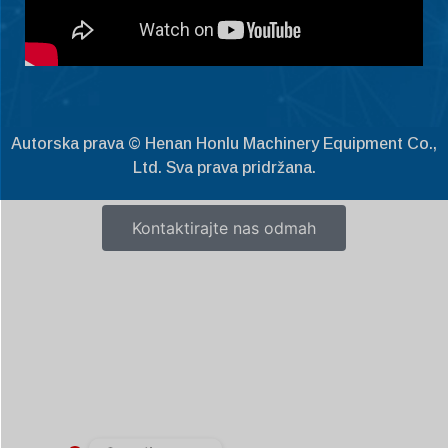
Slovenščina
Čeština
Ελληνικά
Македонски јазик
Shqip
Autorska prava © Henan Honlu Machinery Equipment Co.,
Nederlands
Ltd. Sva prava pridržana.
العربية
Kontaktirajte nas odmah
Polski
Русский
Português
Italiano
Deutsch
Français
Español