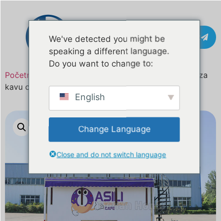
Kontakt
We've detected you might be
speaking a different language.
Do you want to change to:
Početna
/
Proizvod
/ Prodaje se dvokatna prikolica za
kavu od 16 stopa
English
Change Language
Close and do not switch language