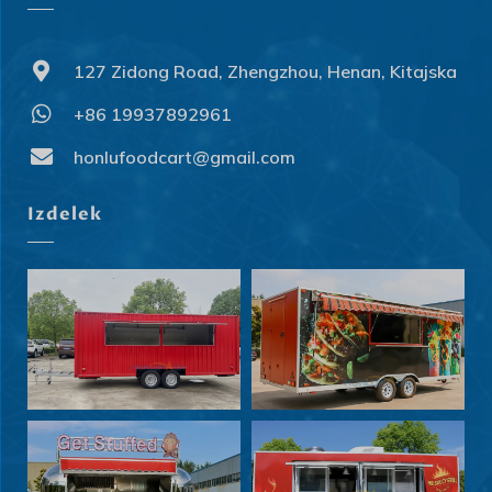
127 Zidong Road, Zhengzhou, Henan, Kitajska
+86 19937892961
honlufoodcart@gmail.com
Izdelek
Svenska
Slovenčina