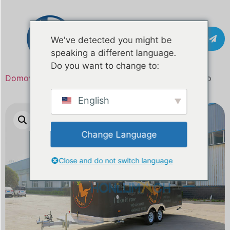
Pišite na
We've detected you might be
speaking a different language.
Do you want to change to:
Domov
/
Izdelek
/ 5,7 m prikolica za vegansko hrano
English
Change Language
Close and do not switch language