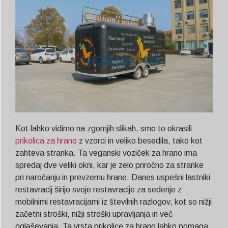
Kot lahko vidimo na zgornjih slikah, smo to okrasili
prikolica za hrano
z vzorci in veliko besedila, tako kot
zahteva stranka. Ta veganski voziček za hrano ima
spredaj dve veliki okni, kar je zelo priročno za stranke
pri naročanju in prevzemu hrane. Danes uspešni lastniki
restavracij širijo svoje restavracije za sedenje z
mobilnimi restavracijami iz številnih razlogov, kot so nižji
začetni stroški, nižji stroški upravljanja in več
oglaševanja. Ta vrsta prikolice za hrano lahko pomaga