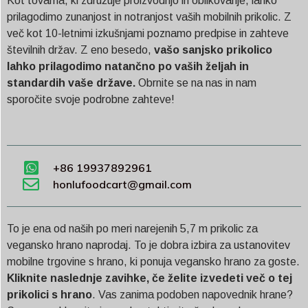
Kot tovarna, ki združuje proizvodnjo in oblikovanje, lahko
prilagodimo zunanjost in notranjost vaših mobilnih prikolic. Z
več kot 10-letnimi izkušnjami poznamo predpise in zahteve
številnih držav. Z eno besedo,
vašo sanjsko prikolico
lahko prilagodimo natančno po vaših željah in
standardih vaše države.
Obrnite se na nas in nam
sporočite svoje podrobne zahteve!
+86 19937892961
honlufoodcart@gmail.com
To je ena od naših po meri narejenih 5,7 m prikolic za
vegansko hrano naprodaj. To je dobra izbira za ustanovitev
mobilne trgovine s hrano, ki ponuja vegansko hrano za goste.
Kliknite naslednje zavihke, če želite izvedeti več o tej
prikolici s hrano
. Vas zanima podoben napovednik hrane?