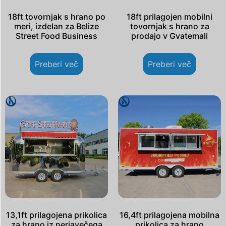
18ft tovornjak s hrano po
18ft prilagojen mobilni
meri, izdelan za Belize
tovornjak s hrano za
Street Food Business
prodajo v Gvatemali
Preberi več
Preberi več
13,1ft prilagojena prikolica
16,4ft prilagojena mobilna
za hrano iz nerjavečega
prikolica za hrano