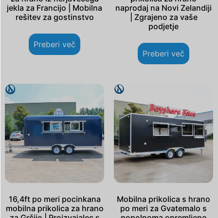
jekla za Francijo | Mobilna
naprodaj na Novi Zelandiji
rešitev za gostinstvo
| Zgrajeno za vaše
podjetje
Preberi več
Preberi več
16,4ft po meri pocinkana
Mobilna prikolica s hrano
mobilna prikolica za hrano
po meri za Gvatemalo s
za Grčijo | Proizvajalec s
popolnoma opremljeno