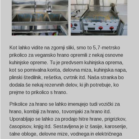
Kot lahko vidite na zgornji sliki, smo to 5,7-metrsko
prikolico za vegansko hrano opremili z nekaj osnovne
kuhinjske opreme. Tu je predvsem kuhinjska oprema,
kot so pomivalna korita, delovna miza, kuhinjska napa,
plinski štedilnik, rešetka, cvrtnik itd. Naša stranka bo
dodala še nekaj rezervnih delov, ki jih potrebuje, ko
prejme to prikolico s hrano.
Prikolice za hrano se lahko imenujejo tudi vozički za
hrano, kombiji za hrano, tovornjaki za hrano itd.
Uporabljajo se lahko za prodajo hitre hrane, prigrizkov,
časopisov, knjig itd. Sestavljena je iz šasije, karoserije,
talne obloge, delovne mize, vodnega in električnega