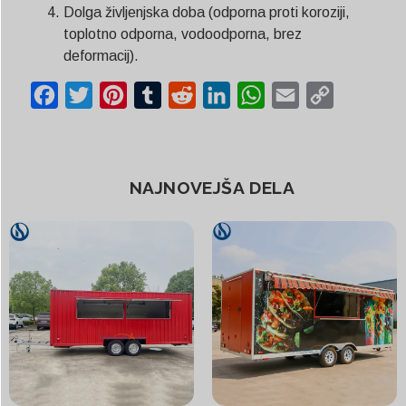
Dolga življenjska doba (odporna proti koroziji,
toplotno odporna, vodoodporna, brez
deformacij).
Facebook
Twitter
Pinterest
Tumblr
Reddit
LinkedIn
WhatsApp
Email
Copy
Link
NAJNOVEJŠA DELA