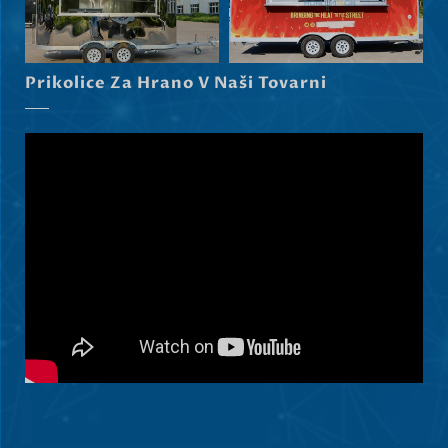
Norsk bokmål
हिन्दी
Prikolice Za Hrano V Naši Tovarni
Nederlands (België)
Български
Eesti
Maori
Norsk nynorsk
Српски језик
Hrvatski
Dansk
Latviešu valoda
Čeština
Ελληνικά
Македонски јазик