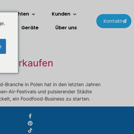
Geschichten
Kunden
Kontakt
ge.
Geräte
Über uns
Svenska
Slovenčina
e
Norsk bokmål
zu verkaufen
हिन्दी
Nederlands (België)
od-Branche in Polen hat in den letzten Jahren
Български
en-Air-Festivals und pulsierender Städte
Eesti
ckelt, ein Foodfood-Business zu starten.
Maori
Norsk nynorsk
Српски језик