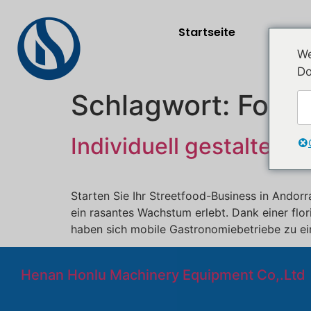
Startseite
Produ
We
Do
Schlagwort:
Foodt
Individuell gestaltete
Starten Sie Ihr Streetfood-Business in Andorr
ein rasantes Wachstum erlebt. Dank einer flo
haben sich mobile Gastronomiebetriebe zu ein
Henan Honlu Machinery Equipment Co,.Ltd