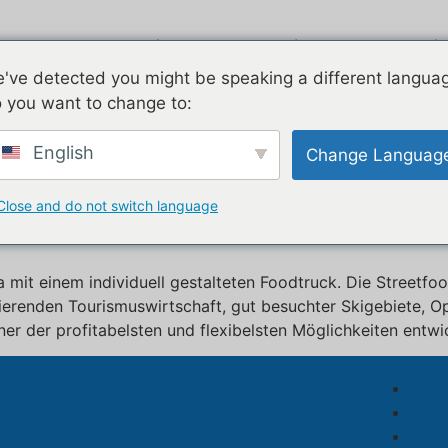
kte
Fahrtwind
Verzinkt
Zwei 
've detected you might be speaking a different langua
 you want to change to:
ruck-Lieferant
English
Change Languag
 mobile Imbisswagen in Polen 
Close and do not switch language
a mit einem individuell gestalteten Foodtruck. Die Streetfo
rierenden Tourismuswirtschaft, gut besuchter Skigebiete, Op
er der profitabelsten und flexibelsten Möglichkeiten entwi