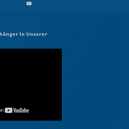
Hrvatski
Dansk
Latviešu valoda
Slovenščina
Čeština
Ελληνικά
Македонски јазик
Shqip
Nederlands
العربية
Polski
Русский
Português
Italiano