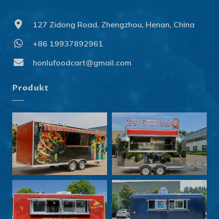
127 Zidong Road, Zhengzhou, Henan, China
+86 19937892961
Svenska
Slovenčina
honlufoodcart@gmail.com
Norsk bokmål
Produkt
हिन्दी
Nederlands (België)
Български
Eesti
Maori
Norsk nynorsk
Српски језик
Hrvatski