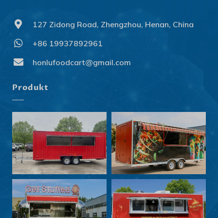
127 Zidong Road, Zhengzhou, Henan, China
+86 19937892961
honlufoodcart@gmail.com
Produkt
Svenska
Slovenčina
Norsk bokmål
हिन्दी
Nederlands (België)
Български