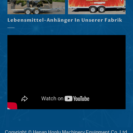
Eesti
Maori
Lebensmittel-Anhänger In Unserer Fabrik
Norsk nynorsk
Српски језик
Hrvatski
Dansk
Latviešu valoda
Slovenščina
Čeština
Ελληνικά
Македонски јазик
Shqip
Nederlands
العربية
Copyright © Henan Honlu Machinery Equipment Co, Ltd.