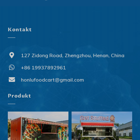
Kontakt
127 Zidong Road, Zhengzhou, Henan, China
+86 19937892961
Svenska
Slovenčina
honlufoodcart@gmail.com
Norsk bokmål
Produkt
हिन्दी
Nederlands (België)
Български
Eesti