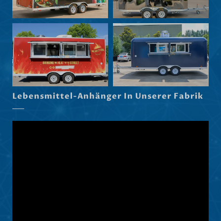
Maori
Norsk nynorsk
Српски језик
Hrvatski
Dansk
Latviešu valoda
Lebensmittel-Anhänger In Unserer Fabrik
Slovenščina
Čeština
Ελληνικά
Македонски јазик
Shqip
Nederlands
العربية
Polski