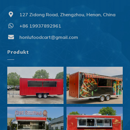
127 Zidong Road, Zhengzhou, Henan, China
+86 19937892961
Svenska
Slovenčina
honlufoodcart@gmail.com
Norsk bokmål
Produkt
हिन्दी
Nederlands (België)
Български
Eesti
Maori
Norsk nynorsk
Српски језик
Hrvatski