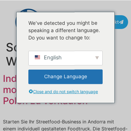
Kontakt
We've detected you might be
speaking a different language.
Do you want to change to:
Schlagwort:
Waffelanhänger
English
Individuell gestaltete
Change Language
mobile Imbisswagen in
Close and do not switch language
Polen zu verkaufen
Starten Sie Ihr Streetfood-Business in Andorra mit
einem individuell gestalteten Foodtruck. Die Streetfood-