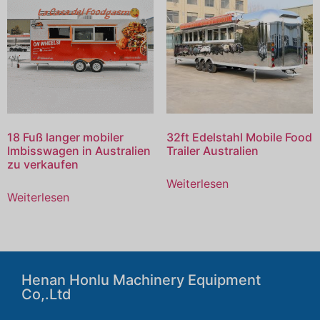
18 Fuß langer mobiler
32ft Edelstahl Mobile Food
Imbisswagen in Australien
Trailer Australien
zu verkaufen
Weiterlesen
Weiterlesen
Henan Honlu Machinery Equipment
Co,.Ltd