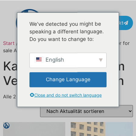
Kontakt
We've detected you might be
speaking a different language.
Do you want to change to:
Start
/ Produkte verschlagwortet mit „coffee trailer for
sale Australia“
English
Kaffeeanhänger zum
Verkauf in Australien
Change Language
Close and do not switch language
Alle 2 Ergebnisse werden angezeigt