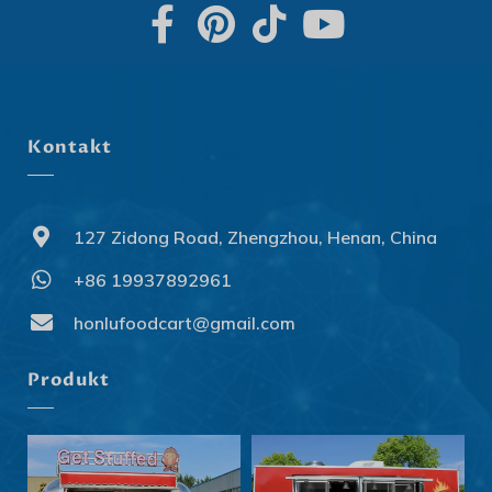
Kontakt
127 Zidong Road, Zhengzhou, Henan, China
+86 19937892961
Svenska
Slovenčina
honlufoodcart@gmail.com
Norsk bokmål
Produkt
हिन्दी
Nederlands (België)
Български