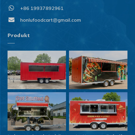
+86 19937892961
honlufoodcart@gmail.com
Produkt
Svenska
Slovenčina
Norsk bokmål
हिन्दी
Nederlands (België)