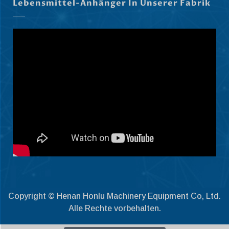
Български
Lebensmittel-Anhänger In Unserer Fabrik
Eesti
Maori
Norsk nynorsk
Српски језик
Hrvatski
Dansk
Latviešu valoda
Slovenščina
Čeština
Ελληνικά
Македонски јазик
Copyright © Henan Honlu Machinery Equipment Co, Ltd.
Shqip
Alle Rechte vorbehalten.
Nederlands