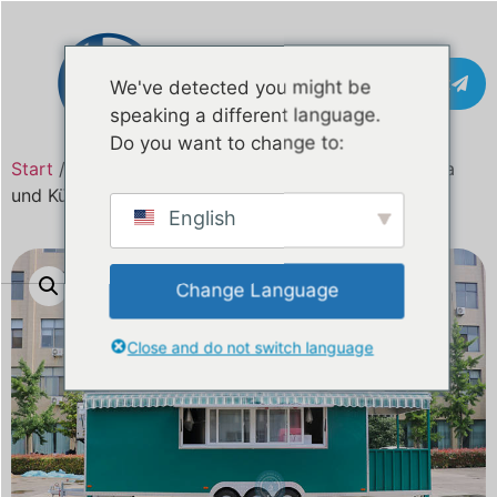
Kontakt
We've detected you might be
speaking a different language.
Do you want to change to:
Start
/
Produkt
/ 28 Fuß Food-Anhänger mit Veranda
und Kühlraum
English
Change Language
Close and do not switch language