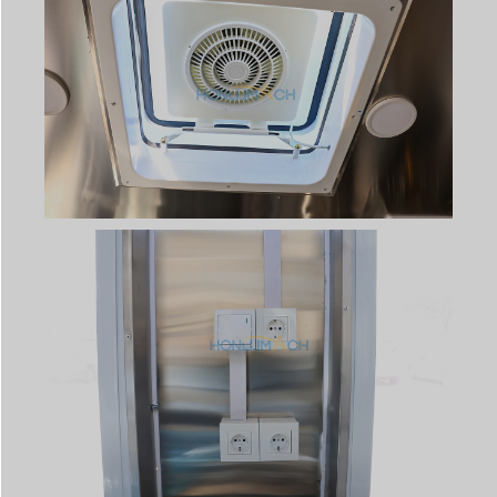
Svenska
Slovenčina
Norsk bokmål
हिन्दी
Nederlands (België)
Български
Eesti
Maori
Norsk nynorsk
Српски језик
Hrvatski
Dansk
Latviešu valoda
Slovenščina