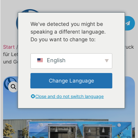
Kontakt
We've detected you might be
speaking a different language.
Do you want to change to:
Start
/
Produkt
/ Maßgeschneiderter Küsten-Food-Truck
für Lettland gebaut | Mobile Geschäftslösung für Eis
English
und Getränke
Change Language
Close and do not switch language