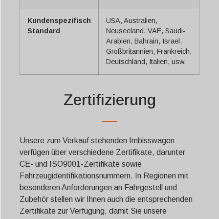
Svenska
Slovenčina
Kundenspezifisch
USA, Australien,
Standard
Neuseeland, VAE, Saudi-
Norsk bokmål
Arabien, Bahrain, Israel,
Großbritannien, Frankreich,
हिन्दी
Deutschland, Italien, usw.
Nederlands (België)
Български
Zertifizierung
Eesti
Maori
Norsk nynorsk
Unsere zum Verkauf stehenden Imbisswagen
Српски језик
verfügen über verschiedene Zertifikate, darunter
CE- und ISO9001-Zertifikate sowie
Hrvatski
Fahrzeugidentifikationsnummern. In Regionen mit
Dansk
besonderen Anforderungen an Fahrgestell und
Latviešu valoda
Zubehör stellen wir Ihnen auch die entsprechenden
Zertifikate zur Verfügung, damit Sie unsere
Slovenščina