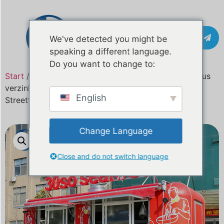
Kontakt
We've detected you might be
speaking a different language.
Do you want to change to:
Start
/
Produkt
/ Maßgeschneiderter Imbisswagen aus
verzinktem Stahl für Zypern und das europäische
English
Streetfood-Geschäft
Change Language
Close and do not switch language