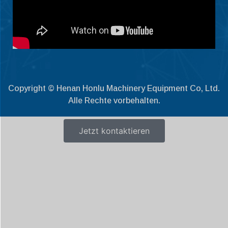
Latviešu valoda
Slovenščina
Čeština
Ελληνικά
Македонски јазик
Copyright © Henan Honlu Machinery Equipment Co, Ltd.
Shqip
Alle Rechte vorbehalten.
Nederlands
العربية
Jetzt kontaktieren
Polski
Русский
Português
Italiano
Français
Español