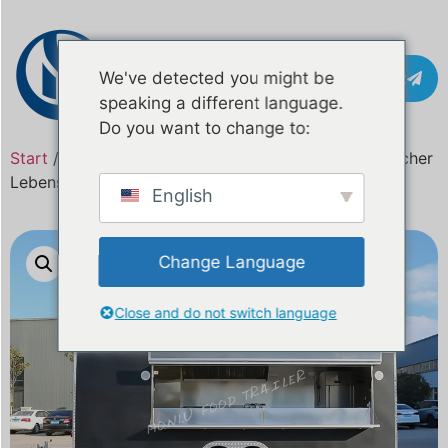
Kontakt
We've detected you might be
speaking a different language.
Do you want to change to:
Start
/
Produkt
/ Sieben Meter verzinkter, quadratischer
Lebensmittelanhänger
English
Change Language
Close and do not switch language