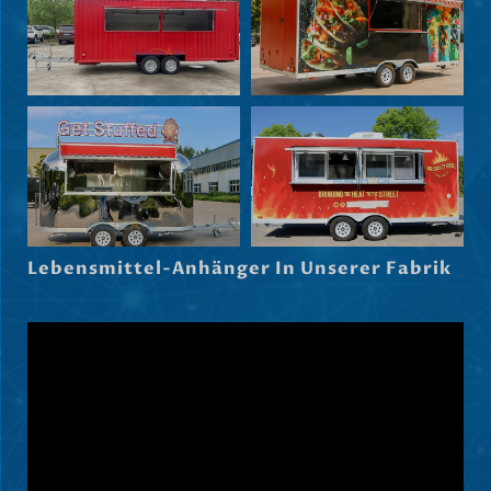
Svenska
Slovenčina
Norsk bokmål
हिन्दी
Nederlands (België)
Български
Lebensmittel-Anhänger In Unserer Fabrik
Eesti
Maori
Norsk nynorsk
Српски језик
Hrvatski
Dansk