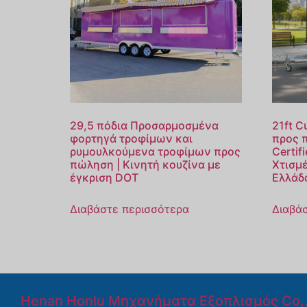
29,5 πόδια Προσαρμοσμένα
21ft C
φορτηγά τροφίμων και
προς 
ρυμουλκούμενα τροφίμων προς
Certif
πώληση | Κινητή κουζίνα με
Χτισμ
έγκριση DOT
Ελλάδ
Διαβάστε περισσότερα
Διαβά
Henan Honlu Μηχανήματα Εξοπλισμός Co,.