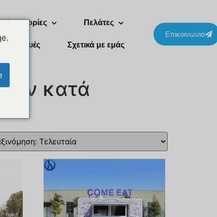
Δύο ιστορίες
Πελάτες
Επικοινωνία
ge.
Συσκευές
Σχετικά με εμάς
e
μων κατά