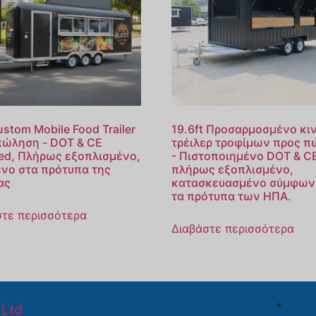
ustom Mobile Food Trailer
19.6ft Προσαρμοσμένο κι
πώληση - DOT & CE
τρέιλερ τροφίμων προς 
ied, Πλήρως εξοπλισμένο,
- Πιστοποιημένο DOT & C
ένο στα πρότυπα της
πλήρως εξοπλισμένο,
ας
κατασκευασμένο σύμφων
τα πρότυπα των ΗΠΑ.
στε περισσότερα
Διαβάστε περισσότερα
Ltd