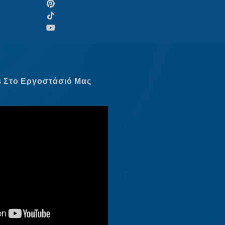
Српски језик
Hrvatski
Dansk
Latviešu valoda
Slovenščina
s Στο Εργοστάσιό Μας
Čeština
Македонски јазик
Shqip
Nederlands
العربية
Polski
Русский
Português
Italiano