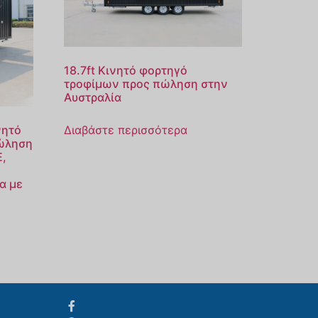
18.7ft Κινητό φορτηγό
τροφίμων προς πώληση στην
Αυστραλία
Svenska
νητό
Διαβάστε περισσότερα
Slovenčina
πώληση
E,
Norsk bokmål
α με
हिन्दी
Nederlands (België)
Български
Eesti
Maori
Norsk nynorsk