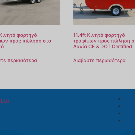
 Κινητό φορτηγό
11.4ft Κινητό φορτηγό
μων προς πώληση στο
τροφίμων προς πώληση σ
κό
Δανία CE & DOT Certified
στε περισσότερα
Διαβάστε περισσότερα
Ltd