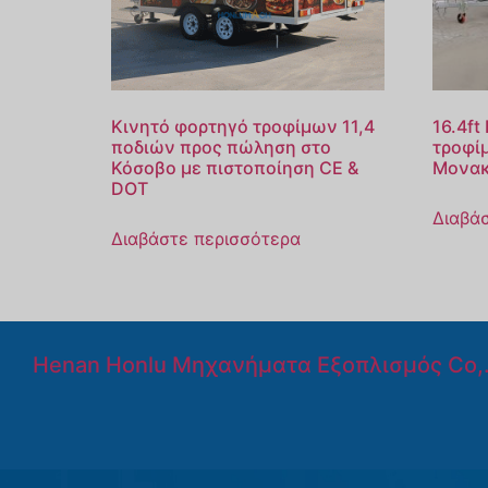
Κινητό φορτηγό τροφίμων 11,4
16.4ft
ποδιών προς πώληση στο
τροφί
Κόσοβο με πιστοποίηση CE &
Μονα
DOT
Διαβά
Διαβάστε περισσότερα
Henan Honlu Μηχανήματα Εξοπλισμός Co,.