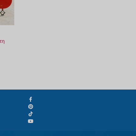
Svenska
Slovenčina
Norsk bokmål
τη
हिन्दी
Nederlands (België)
Български
Eesti
Maori
Norsk nynorsk
Српски језик
Hrvatski
Dansk