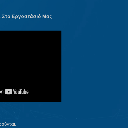
Latviešu valoda
Slovenščina
s Στο Εργοστάσιό Μας
Čeština
Македонски јазик
Shqip
Nederlands
العربية
Polski
Русский
Português
Italiano
Deutsch
Français
Español
ρούνται.