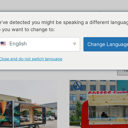
όντα
Airstream
Γαλβανισμένο
've detected you might be speaking a different langua
 you want to change to:
od truck for sale”
English
Change Languag
ό τροφίμων για καφέ
Close and do not switch language