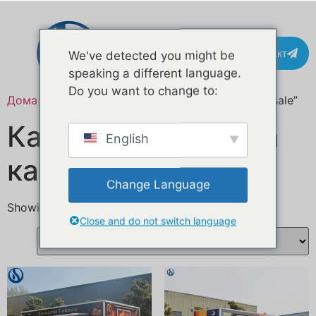
Контакт
We've detected you might be
speaking a different language.
Do you want to change to:
Дома
/ Означени продукти “cafe food truck for sale”
Камион за храна за
English
кафе на продажба
Change Language
Showing all 3 results
Close and do not switch language