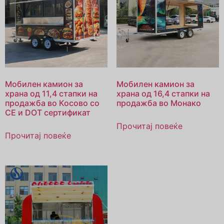
Мобилен камион за
Мобилен камион за
храна од 11,4 стапки на
храна од 16,4 стапки на
продажба во Косово со
продажба во Монако
CE и DOT сертификат
Прочитај повеќе
Прочитај повеќе