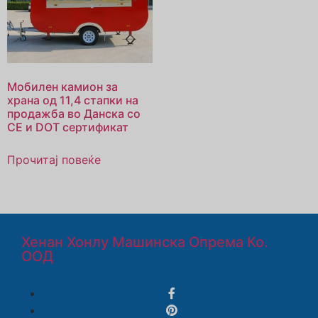
Мобилен камион за
храна од 11,4 стапки на
продажба во Данска со
CE и DOT сертификат
Прочитај повеќе
Хенан Хонлу Машинска Опрема Ко.
ООД