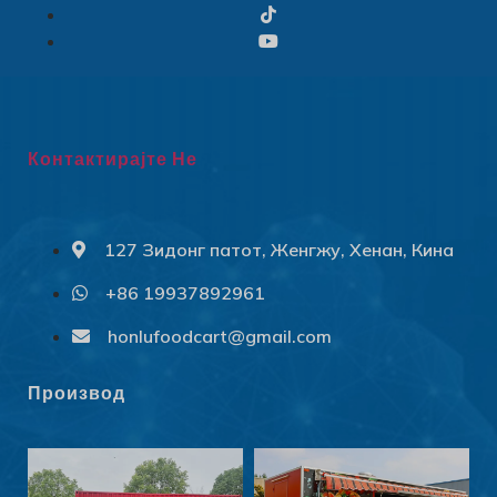
Контактирајте Не
127 Зидонг патот, Женгжу, Хенан, Кина
+86 19937892961
Svenska
Slovenčina
honlufoodcart@gmail.com
Norsk bokmål
Производ
हिन्दी
Nederlands (België)
Български