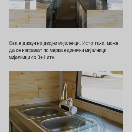
Ова е дизајн на двојни мијалници. Исто така, може
да се направат по мерка единечни мијалници,
мијалници со 3+1 итн.