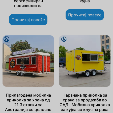
сертифициран
кујна
производител
Прочитај повеќе
Прочитај повеќе
Прилагодена мобилна
Нарачана приколка за
приколка за храна од
храна за продажба во
21,3 стапки за
САД | Мобилна приколка
Австралија со целосно
за кујна со клуч на рака