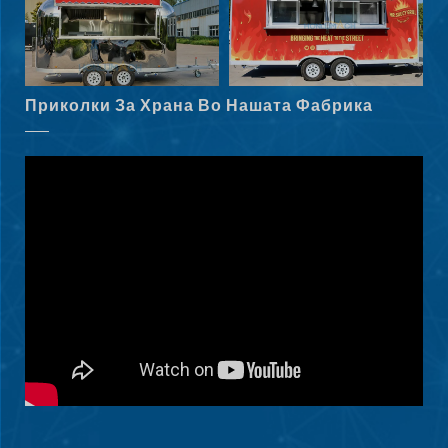
Slovenčina
Norsk bokmål
हिन्दी
Приколки За Храна Во Нашата Фабрика
Nederlands (België)
Български
Eesti
Maori
Norsk nynorsk
Српски језик
Hrvatski
Dansk
Latviešu valoda
Slovenščina
Čeština