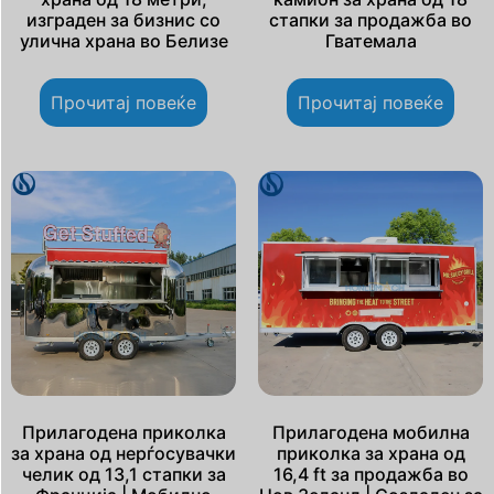
изграден за бизнис со
стапки за продажба во
улична храна во Белизе
Гватемала
Прочитај повеќе
Прочитај повеќе
Прилагодена приколка
Прилагодена мобилна
за храна од нерѓосувачки
приколка за храна од
челик од 13,1 стапки за
16,4 ft за продажба во