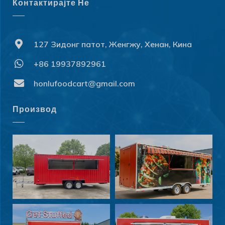
Контактирајте Не
127 Зидонг патот, Женгжу, Хенан, Кина
+86 19937892961
honlufoodcart@gmail.com
Производ
Svenska