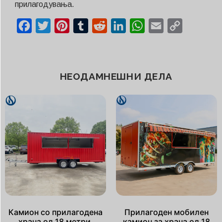
прилагодувања.
Facebook
Twitter
Pinterest
Tumblr
Reddit
LinkedIn
WhatsApp
Email
Copy
Link
НЕОДАМНЕШНИ ДЕЛА
Камион со прилагодена
Прилагоден мобилен
храна од 18 метри,
камион за храна од 18