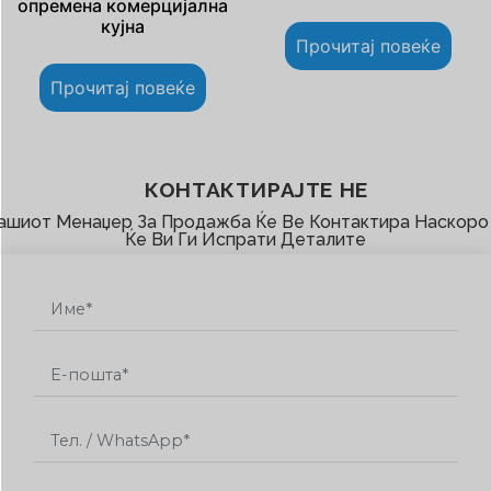
опремена комерцијална
кујна
Прочитај повеќе
Прочитај повеќе
КОНТАКТИРАЈТЕ НЕ
ашиот Менаџер За Продажба Ќе Ве Контактира Наскоро
Ќе Ви Ги Испрати Деталите