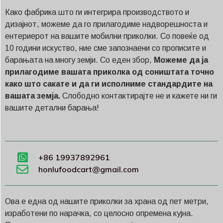
Како фабрика што ги интегрира производството и
дизајнот, можеме да го прилагодиме надворешноста и
ентериерот на вашите мобилни приколки. Со повеќе од
10 години искуство, ние сме запознаени со прописите и
барањата на многу земји. Со еден збор,
Можеме да ја
прилагодиме вашата приколка од соништата точно
како што сакате и да ги исполниме стандардите на
вашата земја.
Слободно контактирајте не и кажете ни ги
вашите детални барања!
+86 19937892961
honlufoodcart@gmail.com
Ова е една од нашите приколки за храна од пет метри,
изработени по нарачка, со целосно опремена кујна.