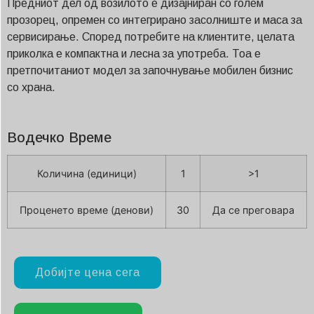
Предниот дел од возилото е дизајниран со голем
прозорец, опремен со интегрирано засолниште и маса за
сервисирање. Според потребите на клиентите, целата
приколка е компактна и лесна за употреба. Тоа е
претпочитаниот модел за започнување мобилен бизнис
со храна.
Водечко Време
Количина (единици)
1
>1
Проценето време (денови)
30
Да се преговара
Добијте цена сега