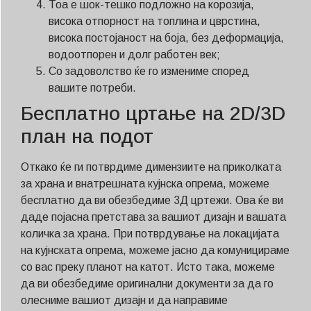
Тоа е шок-тешко подложно на корозија,
висока отпорност на топлина и цврстина,
висока постојаност на боја, без деформација,
водоотпорен и долг работен век;
Со задоволство ќе го измениме според
вашите потреби.
Бесплатно цртање на 2D/3D
план на подот
Откако ќе ги потврдиме димензиите на приколката
за храна и внатрешната кујнска опрема, можеме
бесплатно да ви обезбедиме 3Д цртежи. Ова ќе ви
даде појасна претстава за вашиот дизајн и вашата
количка за храна. При потврдување на локацијата
на кујнската опрема, можеме јасно да комуницираме
со вас преку планот на катот. Исто така, можеме
да ви обезбедиме оригинални документи за да го
олесниме вашиот дизајн и да направиме