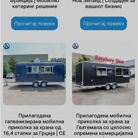
Франција | Мобилно
Нов Зеланд | Создаден за
кетеринг решение
вашиот бизнис
Прочитај повеќе
Прочитај повеќе
Прилагодена
Прилагодена мобилна
галванизирана мобилна
приколка за храна за
приколка за храна од
Гватемала со целосно
16,4 стапки за Грција | CE
опремена комерцијална