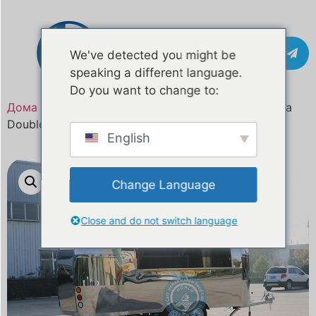
Контакт
We've detected you might be
speaking a different language.
Do you want to change to:
Дома
/
Производ
/ Се продава приколка за храна
Double Decker 16,4 ft
English
Change Language
Close and do not switch language