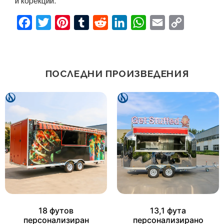
и корекции.
Facebook
Twitter
Pinterest
Tumblr
Reddit
LinkedIn
WhatsApp
Email
Copy
Link
ПОСЛЕДНИ ПРОИЗВЕДЕНИЯ
18 футов
13,1 фута
персонализиран
персонализирано