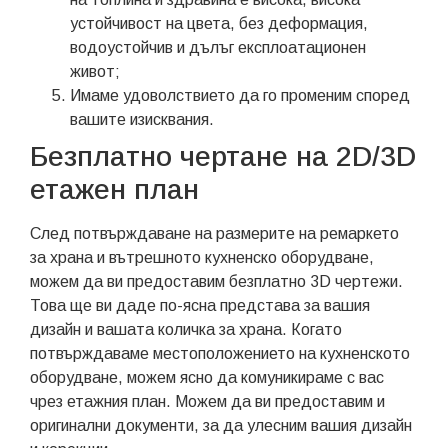
устойчивост на цвета, без деформация,
водоустойчив и дълъг експлоатационен
живот;
Имаме удоволствието да го променим според
вашите изисквания.
Безплатно чертане на 2D/3D
етажен план
След потвърждаване на размерите на ремаркето
за храна и вътрешното кухненско оборудване,
можем да ви предоставим безплатно 3D чертежи.
Това ще ви даде по-ясна представа за вашия
дизайн и вашата количка за храна. Когато
потвърждаваме местоположението на кухненското
оборудване, можем ясно да комуникираме с вас
чрез етажния план. Можем да ви предоставим и
оригинални документи, за да улесним вашия дизайн