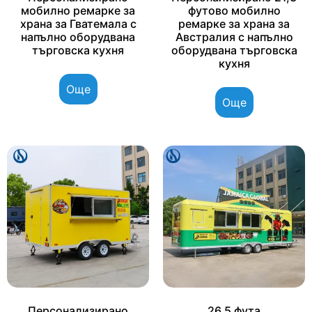
мобилно ремарке за
футово мобилно
храна за Гватемала с
ремарке за храна за
напълно оборудвана
Австралия с напълно
търговска кухня
оборудвана търговска
кухня
Още
Още
Персонализирано
26,5 фута