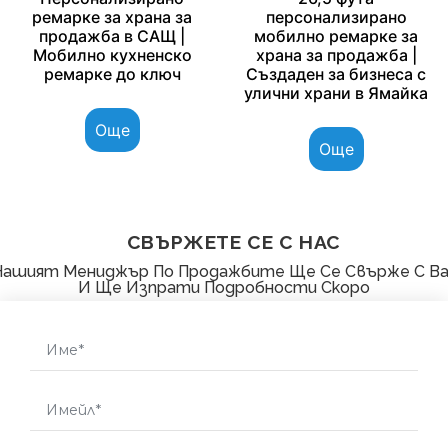
ремарке за храна за
персонализирано
продажба в САЩ |
мобилно ремарке за
Мобилно кухненско
храна за продажба |
ремарке до ключ
Създаден за бизнеса с
улични храни в Ямайка
Още
Още
СВЪРЖЕТЕ СЕ С НАС
Нашият Мениджър По Продажбите Ще Се Свърже С Ва
И Ще Изпрати Подробности Скоро