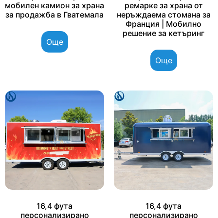
мобилен камион за храна
ремарке за храна от
за продажба в Гватемала
неръждаема стомана за
Франция | Мобилно
решение за кетъринг
Още
Още
16,4 фута
16,4 фута
персонализирано
персонализирано