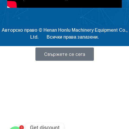
Čeština
Ελληνικά
Македонски јазик
Авторско право © Henan Honlu Machinery Equipment Co.,
Shqip
Ltd. Всички права запазени.
Nederlands
Свържете се сега
العربية
Polski
Русский
Português
Italiano
Deutsch
Français
Español
Get discount
1