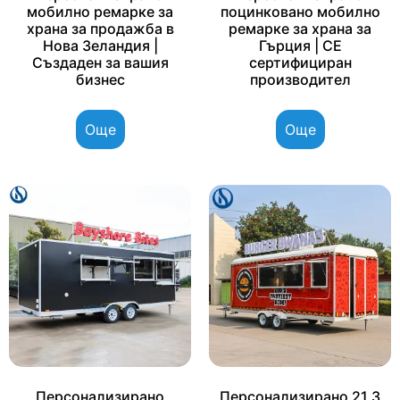
мобилно ремарке за
поцинковано мобилно
храна за продажба в
ремарке за храна за
Нова Зеландия |
Гърция | CE
Създаден за вашия
сертифициран
бизнес
производител
Още
Още
Персонализирано
Персонализирано 21,3