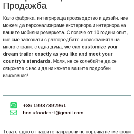
Продажба
Като фабрика, интегрираща производство и дизайн, ние
можем да персонализираме екстериора и интериора на
вашите мобилни ремаркета. С повече от 10 години опит,
ние сме запознати с разпоредбите и изискванията на
много страни. с една дума,
we can customize your
dream trailer exactly as you like and meet your
country‘s standards.
Моля, не се колебайте да се
свържете с нас и да ни кажете вашите подробни
изисквания!
+86 19937892961
honlufoodcart@gmail.com
Това е едно от нашите направени по поръчка петметрови