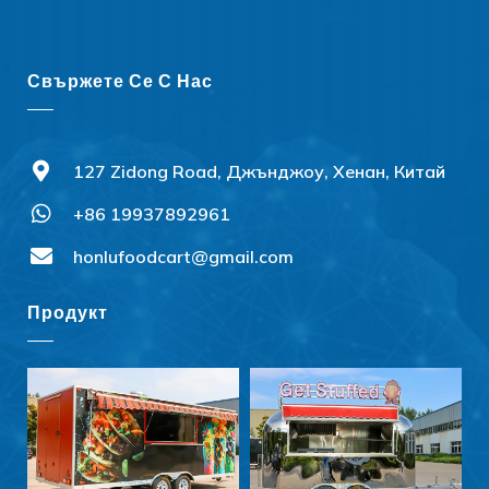
Свържете Се С Нас
127 Zidong Road, Джънджоу, Хенан, Китай
+86 19937892961
honlufoodcart@gmail.com
Продукт