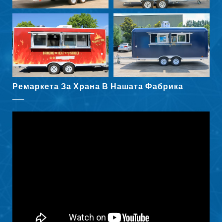
Svenska
Slovenčina
Norsk bokmål
हिन्दी
Ремаркета За Храна В Нашата Фабрика
Nederlands (België)
Eesti
Maori
Norsk nynorsk
Српски језик
Hrvatski
Dansk
Latviešu valoda
Slovenščina