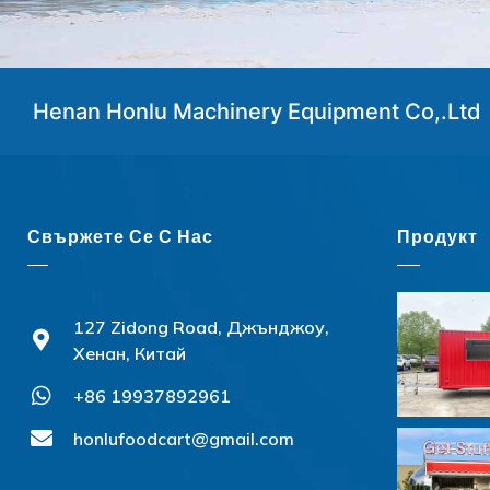
Henan Honlu Machinery Equipment Co,.Ltd
Свържете Се С Нас
Продукт
127 Zidong Road, Джънджоу,
Хенан, Китай
+86 19937892961
honlufoodcart@gmail.com