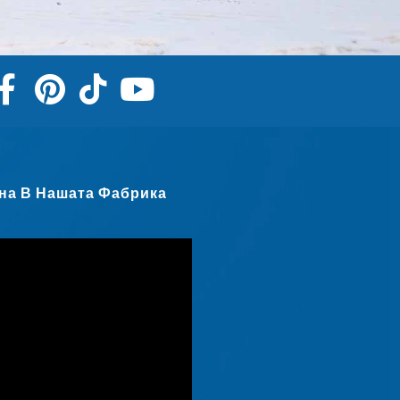
Српски језик
Hrvatski
Dansk
Latviešu valoda
Slovenščina
Čeština
на В Нашата Фабрика
Ελληνικά
Македонски јазик
Shqip
Nederlands
العربية
Polski
Русский