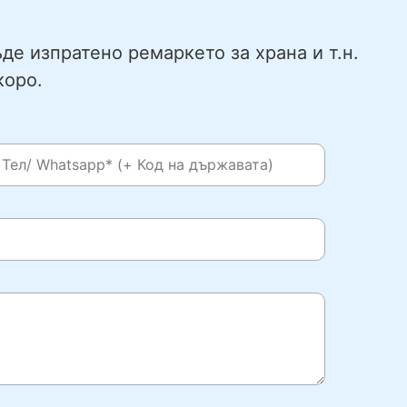
де изпратено ремаркето за храна и т.н.
коро.