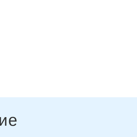
 гише, износ за цял свят! Добре
обствено ремарке за храна~
ие