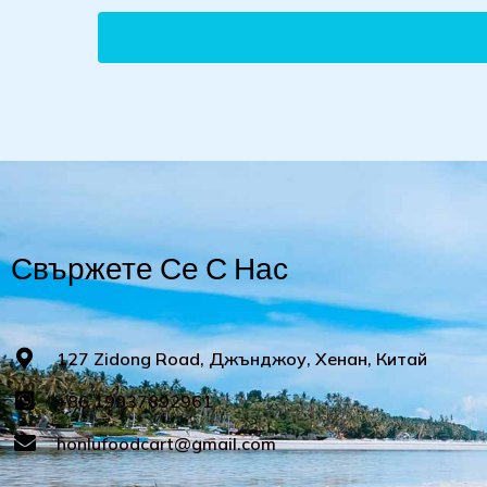
Свържете Се С Нас
127 Zidong Road, Джънджоу, Хенан, Китай
+86 19937892961
honlufoodcart@gmail.com