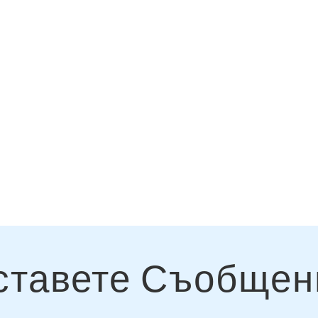
и колички/ремаркета/камиони на едно
нас, за да персонализирате вашето с
ставете Съобщен