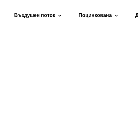
Въздушен поток
Поцинкована
ържете Се С 