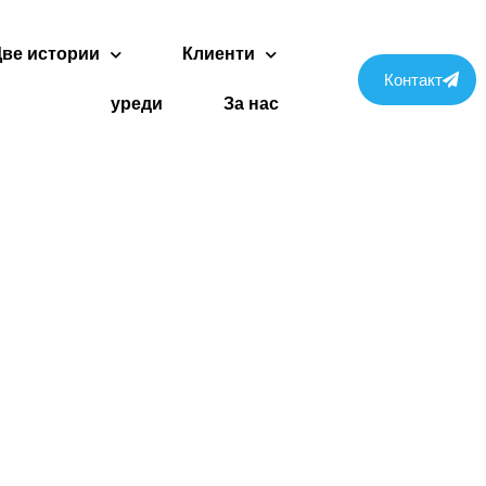
Две истории
Клиенти
Контакт
уреди
За нас
Нас