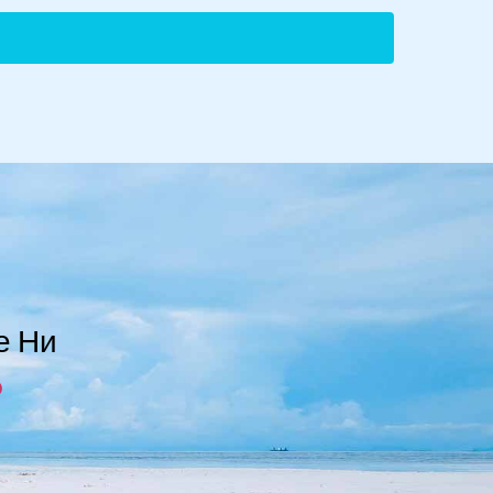
Svenska
Slovenčina
Norsk bokmål
е Ни
हिन्दी
Nederlands (België)
Eesti
Maori
Norsk nynorsk