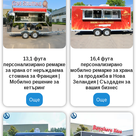
13,1 фута
16,4 фута
персонализирано ремарке
персонализирано
за храна от неръждаема
мобилно ремарке за храна
стомана за Франция |
за продажба в Нова
Мобилно решение за
Зеландия | Създаден за
кетъринг
вашия бизнес
Още
Още