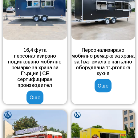
16,4 фута
Персонализирано
персонализирано
мобилно ремарке за храна
поцинковано мобилно
за Гватемала с напълно
ремарке за храна за
оборудвана търговска
Гърция | CE
кухня
сертифициран
производител
Още
Още