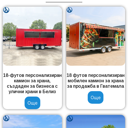
18-футов персонализиран
18 футов персонализиран
камион за храна,
мобилен камион за храна
създаден за бизнеса с
за продажба в Гватемала
улични храни в Белиз
Още
Още