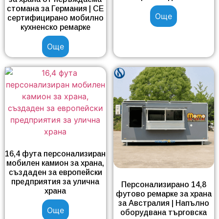
стомана за Германия | CE
Още
сертифицирано мобилно
кухненско ремарке
Още
16,4 фута персонализиран
мобилен камион за храна,
създаден за европейски
предприятия за улична
Персонализирано 14,8
храна
футово ремарке за храна
за Австралия | Напълно
Още
оборудвана търговска