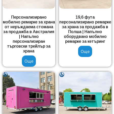
Персонализирано
19,6 фута
мобилно ремарке за храна
персонализирано ремарке
от неръждаема стомана
за храна за продажба в
за продажба в Австралия
Полша | Напълно
| Напълно
оборудвано мобилно
персонализиран
ремарке за кетъринг
търговски трейлър за
храна
Още
Още