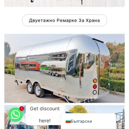
Македонски јазик
Shqip
Двуетажно Ремарке За Храна
Nederlands
العربية
Polski
Русский
Português
Italiano
Deutsch
Français
Español
Get discount
1
English
here!
Български