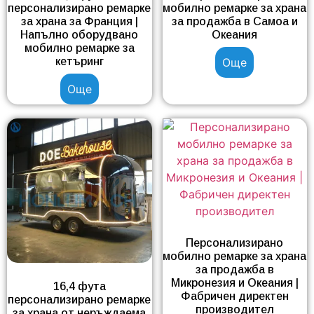
персонализирано ремарке
мобилно ремарке за храна
за храна за Франция |
за продажба в Самоа и
Напълно оборудвано
Океания
мобилно ремарке за
кетъринг
Още
Още
Персонализирано
мобилно ремарке за храна
за продажба в
Микронезия и Океания |
16,4 фута
Фабричен директен
персонализирано ремарке
производител
за храна от неръждаема