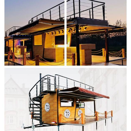
Slovenčina
Norsk bokmål
हिन्दी
Nederlands (België)
Eesti
Maori
Norsk nynorsk
Српски језик
Hrvatski
Dansk
Latviešu valoda
Slovenščina
Čeština
Ελληνικά