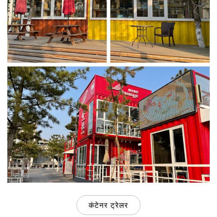
Slovenčina
Norsk bokmål
Nederlands (België)
Български
Eesti
Maori
Norsk nynorsk
Српски језик
Hrvatski
Dansk
Latviešu valoda
Slovenščina
Čeština
कंटेनर ट्रेलर
Ελληνικά