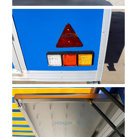
Svenska
Slovenčina
Norsk bokmål
Nederlands (België)
Български
Eesti
Maori
Norsk nynorsk
Српски језик
Hrvatski
Dansk
Latviešu valoda
Slovenščina
Čeština