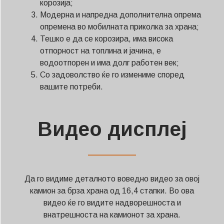
корозија;
Модерна и напредна дополнителна опрема
опремена во мобилната приколка за храна;
Тешко е да се корозира, има висока
отпорност на топлина и јачина, е
водоотпорен и има долг работен век;
Со задоволство ќе го измениме според
вашите потреби.
Видео дисплеј
——————
Да го видиме деталното воведно видео за овој
камион за брза храна од 16,4 стапки. Во ова
видео ќе го видите надворешноста и
внатрешноста на камионот за храна.