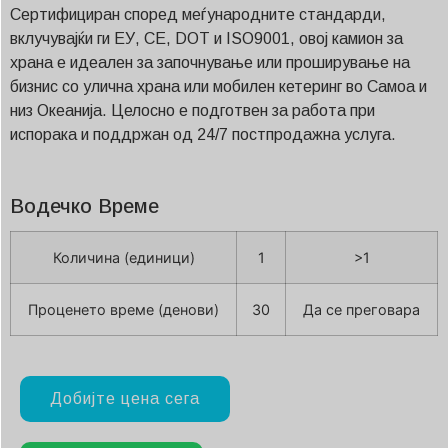
Сертифициран според меѓународните стандарди,
вклучувајќи ги ЕУ, CE, DOT и ISO9001, овој камион за
храна е идеален за започнување или проширување на
бизнис со улична храна или мобилен кетеринг во Самоа и
низ Океанија. Целосно е подготвен за работа при
испорака и поддржан од 24/7 постпродажна услуга.
Водечко Време
Количина (единици)
1
>1
Проценето време (денови)
30
Да се преговара
Добијте цена сега