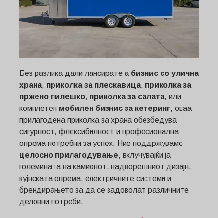
Без разлика дали лансирате а
бизнис со улична
храна
,
приколка за плескавица
,
приколка за
пржено пилешко
,
приколка за салата
, или
комплетен
мобилен бизнис за кетеринг
, оваа
прилагодена приколка за храна обезбедува
сигурност, флексибилност и професионална
опрема потребни за успех. Ние поддржуваме
целосно прилагодување
, вклучувајќи ја
големината на камионот, надворешниот дизајн,
кујнската опрема, електричните системи и
брендирањето за да се задоволат различните
деловни потреби.