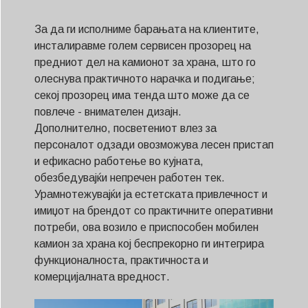
За да ги исполниме барањата на клиентите,
инсталиравме голем сервисен прозорец на
предниот дел на камионот за храна, што го
олеснува практичното нарачка и подигање;
секој прозорец има тенда што може да се
повлече - внимателен дизајн.
Дополнително, посветениот влез за
персоналот одзади овозможува лесен пристап
и ефикасно работење во кујната,
обезбедувајќи непречен работен тек.
Урамнотежувајќи ја естетската привлечност и
имиџот на брендот со практичните оперативни
потреби, ова возило е приспособен мобилен
камион за храна кој беспрекорно ги интегрира
функционалноста, практичноста и
комерцијалната вредност.