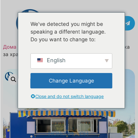
Контакт
We've detected you might be
speaking a different language.
Do you want to change to:
Дома
/
Производ
/ Прилагодена мобилна приколка
за храна за продажба во Самоа и Океанија
English
Change Language
Close and do not switch language