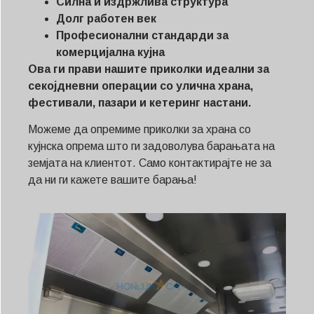
Силна и издржлива структура
Долг работен век
Професионални стандарди за
комерцијална кујна
Ова ги прави нашите приколки идеални за
секојдневни операции со улична храна,
фестивали, пазари и кетеринг настани.
Можеме да опремиме приколки за храна со
кујнска опрема што ги задоволува барањата на
земјата на клиентот. Само контактирајте не за
да ни ги кажете вашите барања!