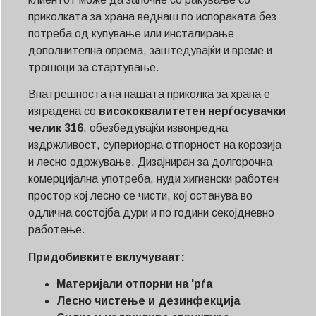
приколката за храна веднаш по испораката без
потреба од купување или инсталирање
дополнителна опрема, заштедувајќи и време и
трошоци за стартување.
Внатрешноста на нашата приколка за храна е
изградена со
висококвалитетен нерѓосувачки
челик 316
, обезбедувајќи извонредна
издржливост, супериорна отпорност на корозија
и лесно одржување. Дизајниран за долгорочна
комерцијална употреба, нуди хигиенски работен
простор кој лесно се чисти, кој останува во
одлична состојба дури и по години секојдневно
работење.
Придобивките вклучуваат:
Материјали отпорни на 'рѓа
Лесно чистење и дезинфекција