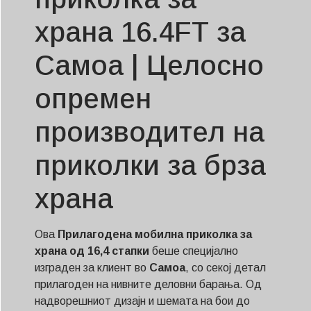
храна 16.4FT за
Самоа | Целосно
опремен
производител на
приколки за брза
храна
Ова
Прилагодена мобилна приколка за
храна од 16,4 стапки
беше специјално
изграден за клиент во
Самоа
, со секој детал
прилагоден на нивните деловни барања. Од
надворешниот дизајн и шемата на бои до