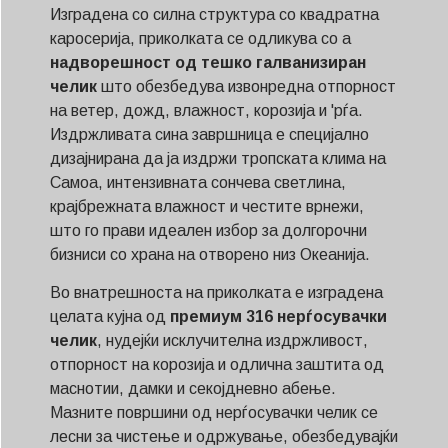
Изградена со силна структура со квадратна
каросерија, приколката се одликува со a
надворешност од тешко галванизиран
челик
што обезбедува извонредна отпорност
на ветер, дожд, влажност, корозија и 'рѓа.
Издржливата сина завршница е специјално
дизајнирана да ја издржи тропската клима на
Самоа, интензивната сончева светлина,
крајбрежната влажност и честите врнежи,
што го прави идеален избор за долгорочни
бизниси со храна на отворено низ Океанија.
Во внатрешноста на приколката е изградена
целата кујна од
премиум 316 нерѓосувачки
челик
, нудејќи исклучителна издржливост,
отпорност на корозија и одлична заштита од
маснотии, дамки и секојдневно абење.
Мазните површини од нерѓосувачки челик се
лесни за чистење и одржување, обезбедувајќи