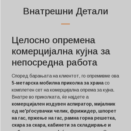
Внатрешни Детали
Целосно опремена
комерцијална кујна за
непосредна работа
Според барањата на клиентот, го опремивме ова
5-метарска мобилна приколка за храна
со
комплетен сет на комерцијална опрема за кујна.
Внатре во приколката, ќе најдете a
комерцијален издувен аспиратор, мијалник
од не'рѓосувачки челик, фрижидер, шпорет
на гас, пржење на гас, рамна горна решетка,
скара за скара, кабинети за складирање и