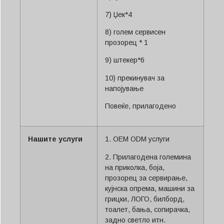
Svenska
7) Џек*4
Slovenčina
8) голем сервисен
Norsk bokmål
прозорец * 1
हिन्दी
9) штекер*6
Nederlands (België)
10) прекинувач за
Български
напојување
Eesti
Повеќе, прилагодено
Maori
Norsk nynorsk
Нашите услуги
1. OEM ODM услуги
Српски језик
2. Прилагодена големина
на приколка, боја,
Hrvatski
прозорец за сервирање,
Dansk
кујнска опрема, машини за
грицки, ЛОГО, билборд,
Latviešu valoda
тоалет, бања, сопирачка,
Slovenščina
задно светло итн.