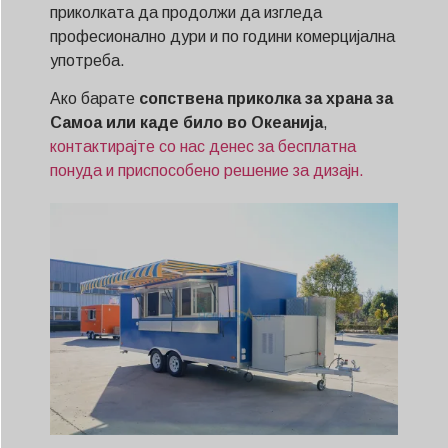
приколката да продолжи да изгледа
професионално дури и по години комерцијална
употреба.
Ако барате
сопствена приколка за храна за
Самоа или каде било во Океанија
,
контактирајте со нас денес за бесплатна
понуда и приспособено решение за дизајн.