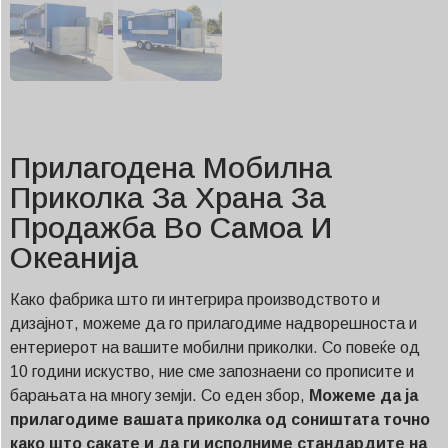
Прилагодена Мобилна
Приколка За Храна За
Продажба Во Самоа И
Океанија
Како фабрика што ги интегрира производството и
дизајнот, можеме да го прилагодиме надворешноста и
ентериерот на вашите мобилни приколки. Со повеќе од
10 години искуство, ние сме запознаени со прописите и
барањата на многу земји. Со еден збор,
Можеме да ја
прилагодиме вашата приколка од соништата точно
како што сакате и да ги исполниме стандардите на