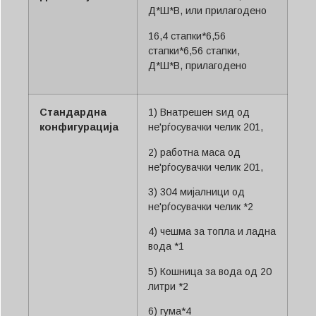
Д*Ш*В, или прилагодено
16,4 стапки*6,56
стапки*6,56 стапки,
Д*Ш*В, прилагодено
Стандардна
1) Внатрешен ѕид од
конфигурација
не'рѓосувачки челик 201,
2) работна маса од
не'рѓосувачки челик 201,
3) 304 мијалници од
не'рѓосувачки челик *2
4) чешма за топла и ладна
вода *1
5) Кошница за вода од 20
литри *2
6) гума*4