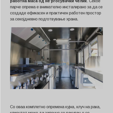
работна маса од не'рѓосувачки челик
. Секое
парче опрема е внимателно инсталирано за да се
создаде ефикасен и практичен работен простор
за секојдневно подготвување храна.
Со оваа комплетно опремена кујна, клуч на рака,
клиентот може да започне со ракување со