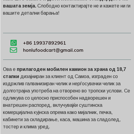
вашата земја.
Слободно контактирајте не и кажете ни ги
вашите детални барања!
+86 19937892961
honlufoodcart@gmail.com
Ова е
прилагоден мобилен камион за храна од 18,7
стапки
дизајниран за клиент од Самоа, изграден со
издржлив галванизиран челик и нерѓосувачки челик за
долготрајна употреба на отворено во тропски услови. Се
одликува со целосно приспособен надворешен и
внатрешен распоред, вклучувајќи суштинска
комерцијална кујнска опрема како мијалник, печка,
кабинети за складирање, каса, машина за сладолед,
тостер и клима уред.