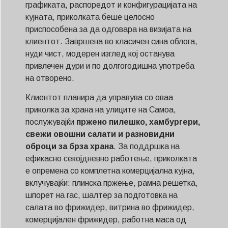
графиката, распоредот и конфигурацијата на
кујната, приколката беше целосно
приспособена за да одговара на визијата на
клиентот. Завршена во класичен сина облога,
нуди чист, модерен изглед кој останува
привлечен дури и по долгогодишна употреба
на отворено.
Клиентот планира да управува со оваа
приколка за храна на улиците на Самоа,
послужувајќи
пржено пилешко, хамбургери,
свежи овошни салати и разновидни
оброци за брза храна
. За поддршка на
ефикасно секојдневно работење, приколката
е опремена со комплетна комерцијална кујна,
вклучувајќи: плинска пржење, рамна решетка,
шпорет на гас, шалтер за подготовка на
салата во фрижидер, витрина во фрижидер,
комерцијален фрижидер, работна маса од