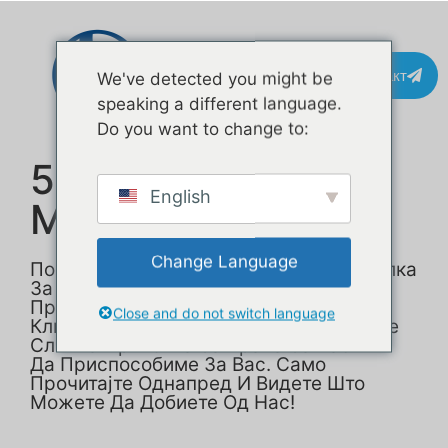
Контакт
We've detected you might be
speaking a different language.
Do you want to change to:
5M Food Trailer За
English
Mrs.Rosie Во UK
Change Language
Погледнете Ја Оваа Квадратна Приколка
За Храна Од 5 Метри Што Ја
Приспособивме За Еден Од Нашите
Close and do not switch language
Клиенти Од ОК. Можеме Да Направиме
Слична Приколка За Храна За Вас Или
Да Приспособиме За Вас. Само
Прочитајте Однапред И Видете Што
Можете Да Добиете Од Нас!