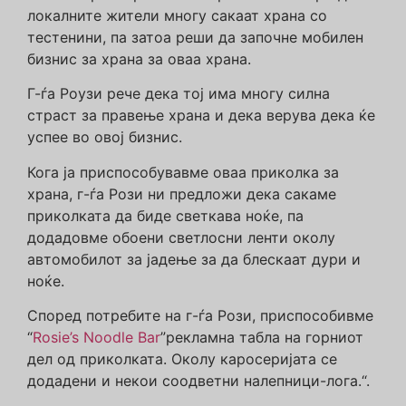
локалните жители многу сакаат храна со
тестенини, па затоа реши да започне мобилен
бизнис за храна за оваа храна.
Г-ѓа Роузи рече дека тој има многу силна
страст за правење храна и дека верува дека ќе
успее во овој бизнис.
Кога ја приспособувавме оваа приколка за
храна, г-ѓа Рози ни предложи дека сакаме
приколката да биде светкава ноќе, па
додадовме обоени светлосни ленти околу
автомобилот за јадење за да блескаат дури и
ноќе.
Според потребите на г-ѓа Рози, приспособивме
“
Rosie’s Noodle Bar
”рекламна табла на горниот
дел од приколката. Околу каросеријата се
додадени и некои соодветни налепници-лога.“.