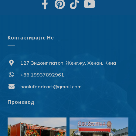
Контактирајте Не
127 Зидонг патот, Женгжу, Хенан, Кина
+86 19937892961
Svenska
Slovenčina
honlufoodcart@gmail.com
Norsk bokmål
Производ
हिन्दी
Nederlands (België)
Български
Eesti