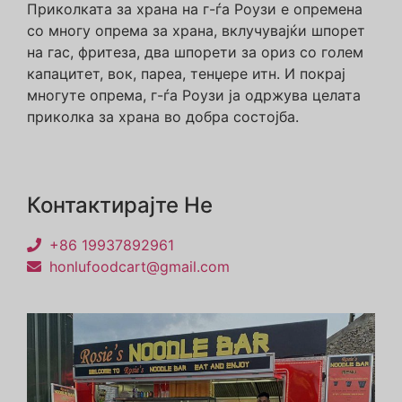
Приколката за храна на г-ѓа Роузи е опремена
со многу опрема за храна, вклучувајќи шпорет
на гас, фритеза, два шпорети за ориз со голем
капацитет, вок, пареа, тенџере итн. И покрај
многуте опрема, г-ѓа Роузи ја одржува целата
приколка за храна во добра состојба.
Контактирајте Не
+86 19937892961
honlufoodcart@gmail.com