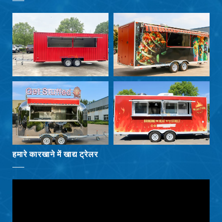
Български
Eesti
Maori
Norsk nynorsk
Српски језик
Hrvatski
Dansk
Latviešu valoda
Slovenščina
हमारे कारखाने में खाद्य ट्रेलर
Čeština
Ελληνικά
Македонски јазик
Shqip