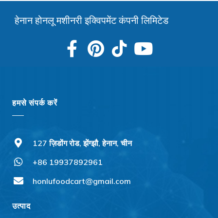
हेनान होनलू मशीनरी इक्विपमेंट कंपनी लिमिटेड
हमसे संपर्क करें
127 ज़िडोंग रोड, झेंग्झौ, हेनान, चीन
+86 19937892961
Svenska
Slovenčina
honlufoodcart@gmail.com
Norsk bokmål
उत्पाद
Nederlands (België)