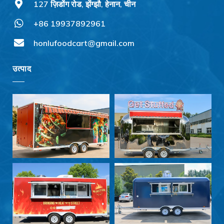
127 ज़िडोंग रोड, झेंग्झौ, हेनान, चीन
+86 19937892961
honlufoodcart@gmail.com
उत्पाद
Svenska
Slovenčina
Norsk bokmål
Nederlands (België)