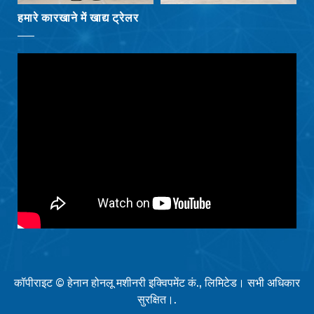
Български
हमारे कारखाने में खाद्य ट्रेलर
Eesti
Maori
Norsk nynorsk
Српски језик
Hrvatski
Dansk
Latviešu valoda
Slovenščina
Čeština
Ελληνικά
Македонски јазик
कॉपीराइट © हेनान होनलू मशीनरी इक्विपमेंट कं., लिमिटेड। सभी अधिकार
Shqip
सुरक्षित।.