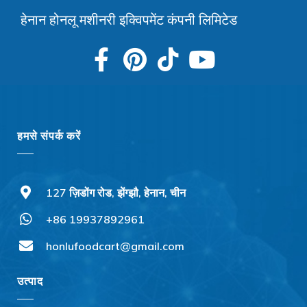
हेनान होनलू मशीनरी इक्विपमेंट कंपनी लिमिटेड
हमसे संपर्क करें
127 ज़िडोंग रोड, झेंग्झौ, हेनान, चीन
+86 19937892961
Svenska
Slovenčina
honlufoodcart@gmail.com
Norsk bokmål
उत्पाद
Nederlands (België)