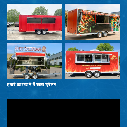
Български
Eesti
Maori
Norsk nynorsk
Српски језик
Hrvatski
Dansk
Latviešu valoda
Slovenščina
हमारे कारखाने में खाद्य ट्रेलर
Čeština
Ελληνικά
Македонски јазик
Shqip
Nederlands