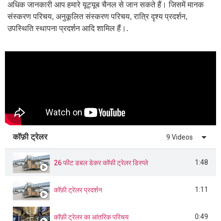
अधिक जानकारी आप हमारे यूट्यूब चैनल से जान सकते हैं। जिसमें मानक
संस्करण परिचय, अनुकूलित संस्करण परिचय, रात्रि दृश्य प्रदर्शन,
उपस्थिति स्थापना प्रदर्शन आदि शामिल हैं।.
Svenska
Slovenčina
Norsk bokmål
Nederlands (België)
Български
कॉफ़ी ट्रेलर
9 Videos
Eesti
1:48
26 फीट डबल डेकर कॉफी ट्रेलर डिस्प्ले
Maori
Norsk nynorsk
1:11
कॉफ़ी ट्रेलर प्रदर्शन
Српски језик
Hrvatski
0:49
कॉफ़ी ट्रेलर का आंतरिक परिचय