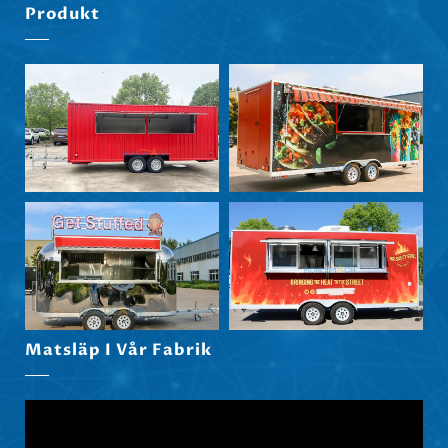
Produkt
Nederlands (België)
Български
Eesti
Maori
Norsk nynorsk
Српски језик
Hrvatski
Dansk
Latviešu valoda
Slovenščina
Matsläp I Vår Fabrik
Čeština
Ελληνικά
Македонски јазик