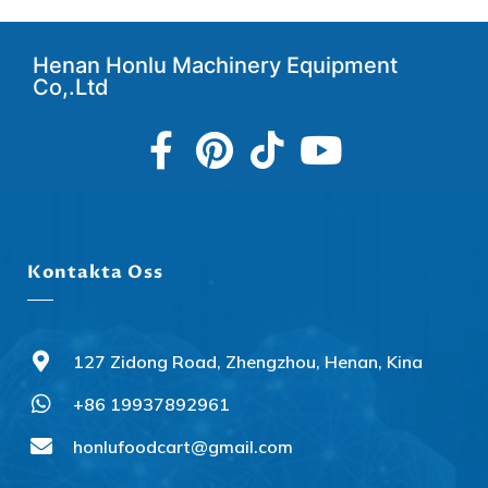
Henan Honlu Machinery Equipment
Co,.Ltd
Kontakta Oss
127 Zidong Road, Zhengzhou, Henan, Kina
+86 19937892961
Slovenčina
Norsk bokmål
honlufoodcart@gmail.com
हिन्दी