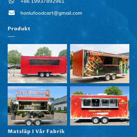
+86 19937892961
Slovenčina
Norsk bokmål
honlufoodcart@gmail.com
हिन्दी
Produkt
Nederlands (België)
Български
Eesti
Maori
Norsk nynorsk
Српски језик
Hrvatski
Dansk
Latviešu valoda
Slovenščina
Matsläp I Vår Fabrik
Čeština