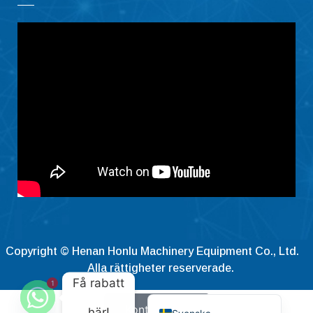
Ελληνικά
Македонски јазик
Shqip
Nederlands
العربية
Polski
Русский
Português
Italiano
Deutsch
Français
Copyright © Henan Honlu Machinery Equipment Co., Ltd.
Español
Alla rättigheter reserverade.
Få rabatt
1
English
Kontakta nu
här!