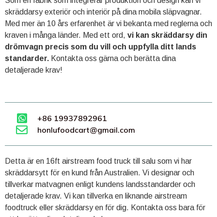
Som en fabrik som integrerar produktion och design kan vi
skräddarsy exteriör och interiör på dina mobila släpvagnar.
Med mer än 10 års erfarenhet är vi bekanta med reglerna och
kraven i många länder. Med ett ord,
vi kan skräddarsy din
drömvagn precis som du vill och uppfylla ditt lands
standarder.
Kontakta oss gärna och berätta dina
detaljerade krav!
+86 19937892961
honlufoodcart@gmail.com
Detta är en 16ft airstream food truck till salu som vi har
skräddarsytt för en kund från Australien. Vi designar och
tillverkar matvagnen enligt kundens landsstandarder och
detaljerade krav. Vi kan tillverka en liknande airstream
foodtruck eller skräddarsy en för dig. Kontakta oss bara för