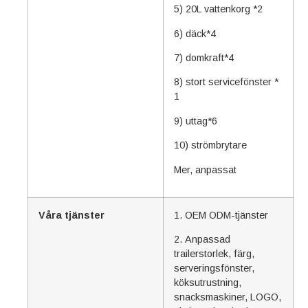
5) 20L vattenkorg *2
6) däck*4
7) domkraft*4
8) stort servicefönster *
1
9) uttag*6
10) strömbrytare
Mer, anpassat
Våra tjänster
1. OEM ODM-tjänster
2. Anpassad
trailerstorlek, färg,
serveringsfönster,
köksutrustning,
snacksmaskiner, LOGO,