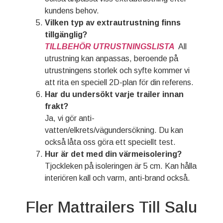
Slovenčina
kundens behov.
Norsk bokmål
Vilken typ av extrautrustning finns
tillgänglig?
हिन्दी
TILLBEHÖR UTRUSTNINGSLISTA
All
Nederlands (België)
utrustning kan anpassas, beroende på
Български
utrustningens storlek och syfte kommer vi
att rita en speciell 2D-plan för din referens.
Eesti
Har du undersökt varje trailer innan
Maori
frakt?
Ja, vi gör anti-
Norsk nynorsk
vatten/elkrets/vägundersökning. Du kan
Српски језик
också låta oss göra ett speciellt test.
Hrvatski
Hur är det med din värmeisolering?
Tjockleken på isoleringen är 5 cm. Kan hålla
Dansk
interiören kall och varm, anti-brand också.
Latviešu valoda
Slovenščina
Fler Mattrailers Till Salu
Čeština