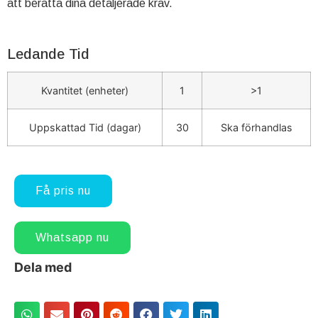
att berätta dina detaljerade krav.
Ledande Tid
Kvantitet (enheter)
1
>1
Uppskattad Tid (dagar)
30
Ska förhandlas
Få pris nu
Whatsapp nu
Dela med