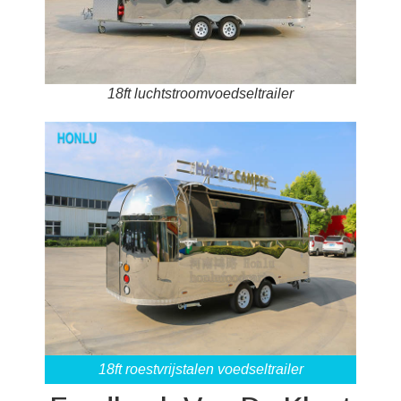
18ft luchtstroomvoedseltrailer
18ft roestvrijstalen voedseltrailer