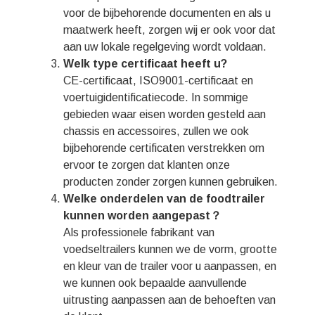
Svenska
voor de bijbehorende documenten en als u
Slovenčina
maatwerk heeft, zorgen wij er ook voor dat
aan uw lokale regelgeving wordt voldaan.
Norsk bokmål
Welk type certificaat heeft u?
हिन्दी
CE-certificaat, ISO9001-certificaat en
voertuigidentificatiecode. In sommige
Български
gebieden waar eisen worden gesteld aan
Eesti
chassis en accessoires, zullen we ook
Maori
bijbehorende certificaten verstrekken om
ervoor te zorgen dat klanten onze
Norsk nynorsk
producten zonder zorgen kunnen gebruiken.
Српски језик
Welke onderdelen van de foodtrailer
Hrvatski
kunnen worden aangepast？
Als professionele fabrikant van
Dansk
voedseltrailers kunnen we de vorm, grootte
Latviešu valoda
en kleur van de trailer voor u aanpassen, en
we kunnen ook bepaalde aanvullende
Slovenščina
uitrusting aanpassen aan de behoeften van
Čeština