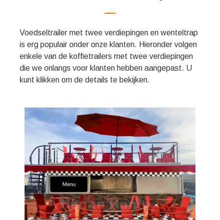
Svenska
Slovenčina
Voedseltrailer met twee verdiepingen en wenteltrap
Norsk bokmål
is erg populair onder onze klanten. Hieronder volgen
हिन्दी
enkele van de koffietrailers met twee verdiepingen
die we onlangs voor klanten hebben aangepast. U
Български
kunt klikken om de details te bekijken.
Eesti
Maori
Norsk nynorsk
Српски језик
Hrvatski
Dansk
Latviešu valoda
Slovenščina
Čeština