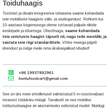
Toiduhaagis
Tootmist ja disaini integreeriva tehasena saame kohandada
teie mobiilsete haagiste välis- ja sisekujundust. Rohkem kui
10-aastase kogemusega oleme tuttavad paljude riikide
eeskirjade ja nõuetega. Ühesõnaga,
saame kohandada
teie unistuste haagist täpselt nii, nagu teile meeldib, ja
vastata teie riigi standarditele.
Võtke meiega julgelt
ühendust ja öelge meile oma üksikasjalikud nõuded!
+86 19937892961
honlufoodcart@gmail.com
See on üks meie eritellimusel valmistatud 5 m roostevabast
terasest toidukäru müügil. Tavaliselt on see mobiilse
toitlustushaagise äri alustamiseks eelistatud mudel. Muidugi