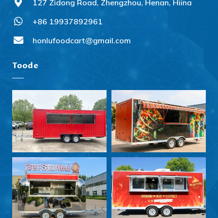
127 Zidong Road, Zhengzhou, Henan, Hiina
+86 19937892961
honlufoodcart@gmail.com
Toode
Svenska
Slovenčina
Norsk bokmål