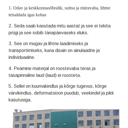
1
. Odav ja keskkonnasõbralik, suitsu ja müravaba, lihtne
teisaldada igas kohas
2. Seda saab kasutada mitu aastat ja see ei tekita
prügi ja see sobib tänapäevaseks eluks.
3. See on mugav ja lihtne laadimiseks ja
transportimiseks, kuna disain on ainulaadne ja
individuaalne.
4. Peamine materjal on roostevaba teras ja
tasapinnaline laud (laud) ei roosteta.
5. Sellel on kuumakindlus ja kõrge tugevus, kõrge
värvikindlus, deformatsioon puudub, veekindel ja pikk
kasutusiga.