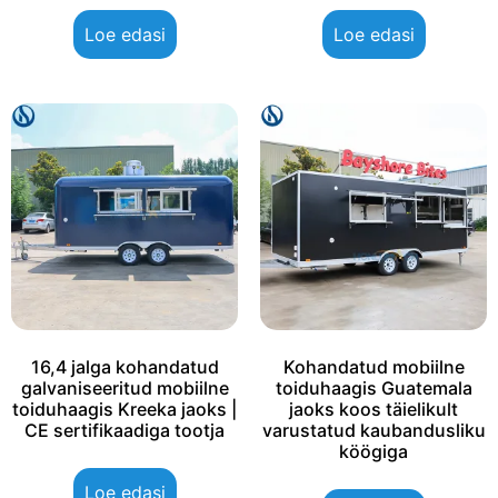
Loe edasi
Loe edasi
16,4 jalga kohandatud
Kohandatud mobiilne
galvaniseeritud mobiilne
toiduhaagis Guatemala
toiduhaagis Kreeka jaoks |
jaoks koos täielikult
CE sertifikaadiga tootja
varustatud kaubandusliku
köögiga
Loe edasi