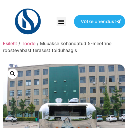
Võtke ühendust
Esileht
/
Toode
/ Müüakse kohandatud 5-meetrine
roostevabast terasest toiduhaagis