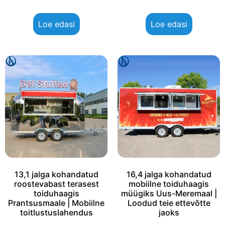
Loe edasi
Loe edasi
13,1 jalga kohandatud
16,4 jalga kohandatud
roostevabast terasest
mobiilne toiduhaagis
toiduhaagis
müügiks Uus-Meremaal |
Prantsusmaale | Mobiilne
Loodud teie ettevõtte
toitlustuslahendus
jaoks