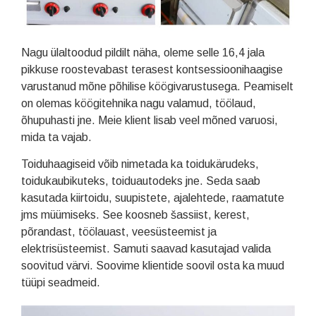
Nagu ülaltoodud pildilt näha, oleme selle 16,4 jala
pikkuse roostevabast terasest kontsessioonihaagise
varustanud mõne põhilise köögivarustusega. Peamiselt
on olemas köögitehnika nagu valamud, töölaud,
õhupuhasti jne. Meie klient lisab veel mõned varuosi,
mida ta vajab.
Toiduhaagiseid võib nimetada ka toidukärudeks,
toidukaubikuteks, toiduautodeks jne. Seda saab
kasutada kiirtoidu, suupistete, ajalehtede, raamatute
jms müümiseks. See koosneb šassiist, kerest,
põrandast, töölauast, veesüsteemist ja
elektrisüsteemist. Samuti saavad kasutajad valida
soovitud värvi. Soovime klientide soovil osta ka muud
tüüpi seadmeid.