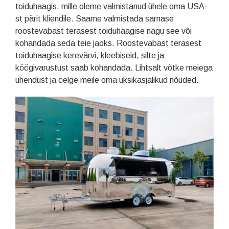
toiduhaagis, mille oleme valmistanud ühele oma USA-
st pärit kliendile. Saame valmistada sarnase
roostevabast terasest toiduhaagise nagu see või
kohandada seda teie jaoks. Roostevabast terasest
toiduhaagise kerevärvi, kleebiseid, silte ja
köögivarustust saab kohandada. Lihtsalt võtke meiega
ühendust ja öelge meile oma üksikasjalikud nõuded.