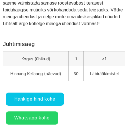
saame valmistada sarnase roostevabast terasest
toiduhaagise müügiks või kohandada seda teie jaoks. Võtke
meiega ühendust ja öelge meile oma üksikasjalikud nõuded.
Lihtsalt ärge kõhelge meiega ühendust võtmast!
Juhtimisaeg
Kogus (ühikud)
1
>1
Hinnang Kellaaeg (päevad)
30
Läbirääkimistel
Hankige hind kohe
Whatsapp kohe