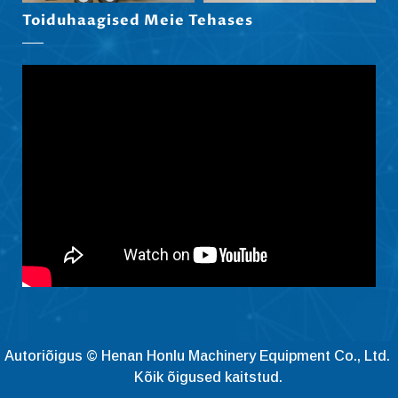
हिन्दी
Toiduhaagised Meie Tehases
Nederlands (België)
Български
Maori
Norsk nynorsk
Српски језик
Hrvatski
Dansk
Latviešu valoda
Slovenščina
Čeština
Ελληνικά
Македонски јазик
Autoriõigus © Henan Honlu Machinery Equipment Co., Ltd.
Kõik õigused kaitstud.
Shqip