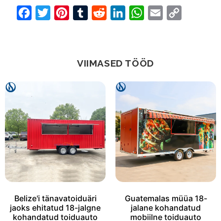
Facebook
Twitter
Pinterest
Tumblr
Reddit
LinkedIn
WhatsApp
Email
Copy
Link
VIIMASED TÖÖD
Belize'i tänavatoiduäri
Guatemalas müüa 18-
jaoks ehitatud 18-jalgne
jalane kohandatud
kohandatud toiduauto
mobiilne toiduauto