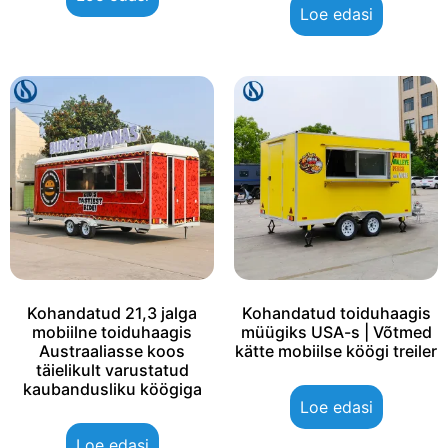
Loe edasi
Kohandatud 21,3 jalga
Kohandatud toiduhaagis
mobiilne toiduhaagis
müügiks USA-s | Võtmed
Austraaliasse koos
kätte mobiilse köögi treiler
täielikult varustatud
kaubandusliku köögiga
Loe edasi
Loe edasi