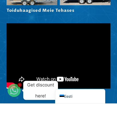
Shqip
Toiduhaagised Meie Tehases
Nederlands
العربية
Polski
Русский
Português
Italiano
Deutsch
Français
Español
Get discount
1
English
here!
Eesti
Autoriõigus © Henan Honlu Machinery Equipment Co., Ltd.
Kõik õigused kaitstud.