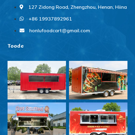
127 Zidong Road, Zhengzhou, Henan, Hiina
हिन्दी
Nederlands (België)
+86 19937892961
Български
honlufoodcart@gmail.com
Maori
Toode
Norsk nynorsk
Српски језик
Hrvatski
Dansk
Latviešu valoda
Slovenščina
Čeština
Ελληνικά
Македонски јазик