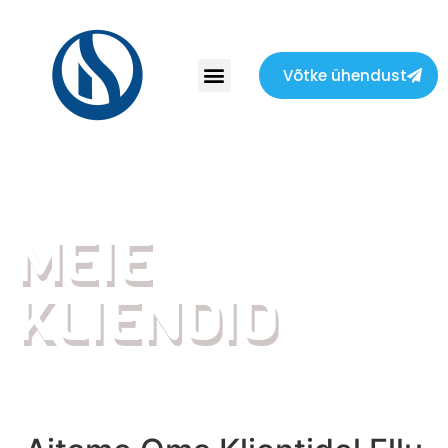
Võtke ühendust
ÜLE MAAILMA
MEIE
KLIENDID