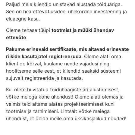
Paljud meie kliendid unistavad alustada toiduäriga.
See on hea ettevõtlusidee, ühekordne investeering ja
eluaegne kasu.
Oleme tehase tüüpi
tootmist ja müüki ühendav
ettevõte
.
Pakume erinevaid sertifikaate, mis aitavad erinevate
riikide kasutajatel registreeruda
. Oleme alati oma
klientide kõrval, kuulame nende vajadusi ning
hoolitseme selle eest, et kliendid saaksid süsteemi
sujuvalt registreerida ja kasutada.
Kui olete huvitatud toiduhaagiste äri alustamisest,
võtke meiega kohe ühendust! Oleme alati olemas ja
valmis teid aitama alates projekteerimisest kuni
tootmise ja tarnimiseni. Lihtsalt võtke meiega
ühendust, et öelda meile oma üksikasjalikud nõuded!