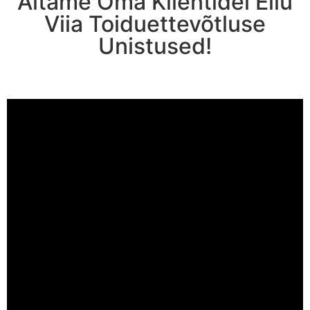
Aitame Oma Klientidel Ellu
Viia Toiduettevõtluse
Unistused!