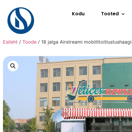
Kodu
Tooted
Esileht
/
Toode
/ 18 jalga Airstreami mobiilitoitlustushaag