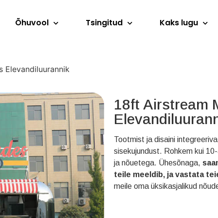
Õhuvool
Tsingitud
Kaks lugu
is Elevandiluurannik
18ft Airstream 
Elevandiluuran
Tootmist ja disaini integreeri
sisekujundust. Rohkem kui 10-
ja nõuetega. Ühesõnaga,
saam
teile meeldib, ja vastata tei
meile oma üksikasjalikud nõud