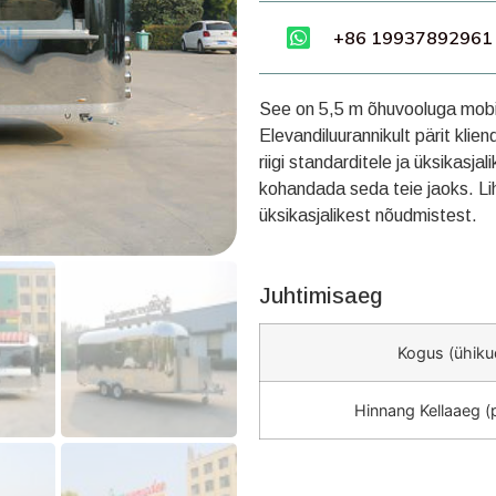
+86 19937892961
See on 5,5 m õhuvooluga mobii
Elevandiluurannikult pärit klie
riigi standarditele ja üksikasj
kohandada seda teie jaoks. Li
üksikasjalikest nõudmistest.
Juhtimisaeg
Kogus (ühiku
Hinnang Kellaaeg 