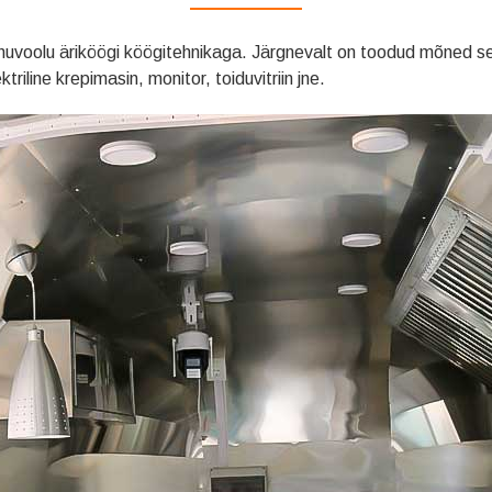
huvoolu äriköögi köögitehnikaga. Järgnevalt on toodud mõned sel
triline krepimasin, monitor, toiduvitriin jne.