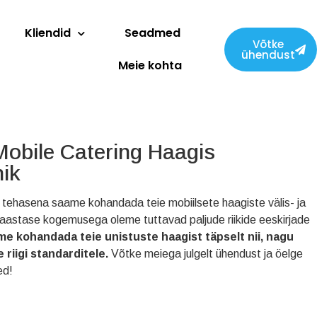
Kliendid
Seadmed
Võtke
ühendust
Meie kohta
Mobile Catering Haagis
nik
va tehasena saame kohandada teie mobiilsete haagiste välis- ja
aastase kogemusega oleme tuttavad paljude riikide eeskirjade
e kohandada teie unistuste haagist täpselt nii, nagu
e riigi standarditele.
Võtke meiega julgelt ühendust ja öelge
ed!