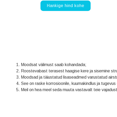
Hankige hind kohe
Moodsat välimust saab kohandada;
Roostevabast terasest haagise kere ja sisemine struk
Moodsad ja täiustatud lisaseadmed varustatud airst
See on raske korrosioonile, kuumakindlus ja tugevus
Meil on hea meel seda muuta vastavalt teie vajadust