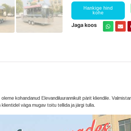
Hankige hind
kohe
Jaga koos
e oleme kohandanud Elevandiluurannikult pärit kliendile. Valmista
ientidel väga mugav toitu tellida ja järgi tulla.