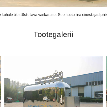
e kohale ülestõstetava varikatuse. See hoiab ära einestajad päi
Tootegalerii