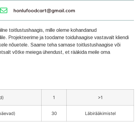
honlufoodcart@gmail.com
lne toitlustushaagis, mille oleme kohandanud
ndile. Projekteerime ja toodame toiduhaagise vastavalt kliendi
alikele nõuetele. Saame teha sarnase toitlustushaagise või
htsalt võtke meiega ühendust, et rääkida meile oma
d)
1
>1
(päevad)
30
Läbirääkimistel