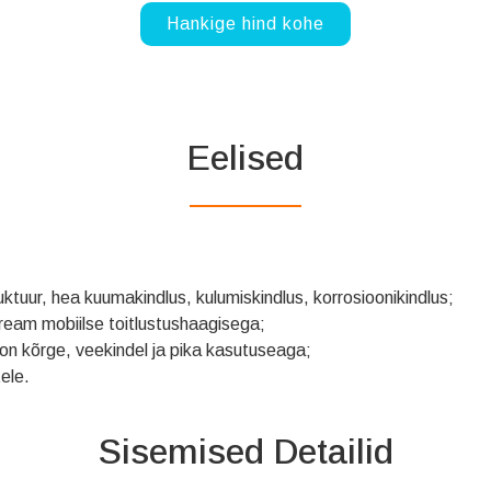
Hankige hind kohe
Eelised
tuur, hea kuumakindlus, kulumiskindlus, korrosioonikindlus;
ream mobiilse toitlustushaagisega;
 on kõrge, veekindel ja pika kasutuseaga;
ele.
Sisemised Detailid