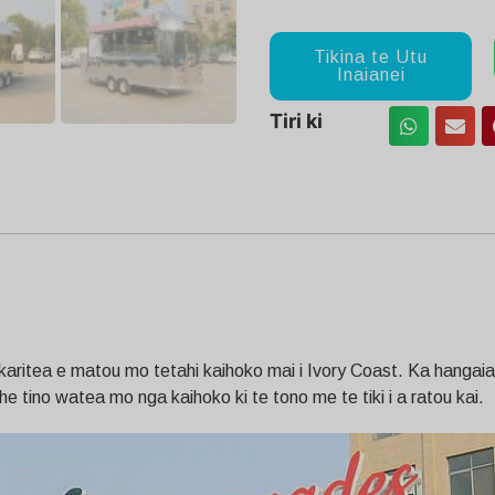
Tikina te Utu
Inaianei
Tiri ki
ritea e matou mo tetahi kaihoko mai i Ivory Coast. Ka hangaia e
 he tino watea mo nga kaihoko ki te tono me te tiki i a ratou kai.