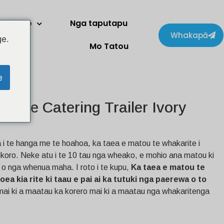
Kaihoko
Nga taputapu
Whakapā
ge.
Mo Tatou
e
obile Catering Trailer Ivory
i te hanga me te hoahoa, ka taea e matou te whakarite i
koro. Neke atu i te 10 tau nga wheako, e mohio ana matou ki
o nga whenua maha. I roto i te kupu,
Ka taea e matou te
ea kia rite ki taau e pai ai ka tutuki nga paerewa o to
ai ki a maatau ka korero mai ki a maatau nga whakaritenga