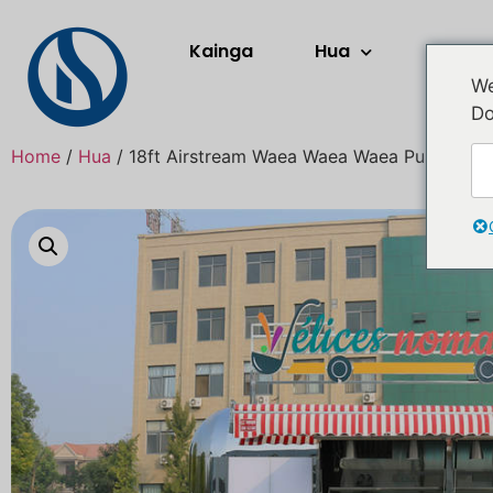
Kainga
Hua
Rerera
We
Do
Home
/
Hua
/ 18ft Airstream Waea Waea Waea Pukoro Tait