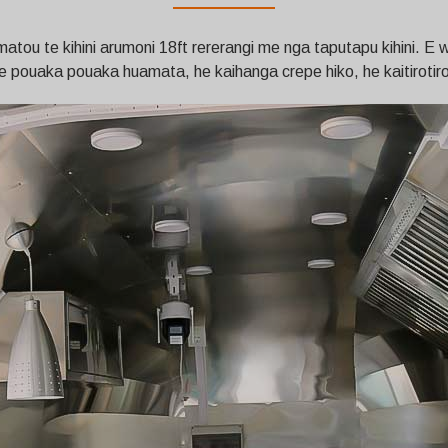
atou te kihini arumoni 18ft rererangi me nga taputapu kihini. E 
e pouaka pouaka huamata, he kaihanga crepe hiko, he kaitirotir