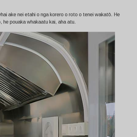
whai ake nei etahi o nga korero o roto o tenei wakatō. He
o, he pouaka whakaatu kai, aha atu.
Svenska