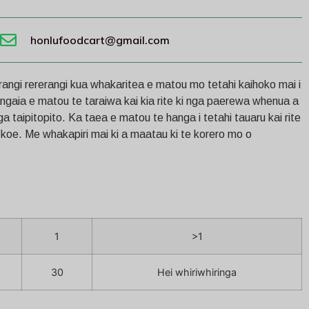
honlufoodcart@gmail.com
rangi rererangi kua whakaritea e matou mo tetahi kaihoko mai i
ngaia e matou te taraiwa kai kia rite ki nga paerewa whenua a
 taipitopito. Ka taea e matou te hanga i tetahi tauaru kai rite
o koe. Me whakapiri mai ki a maatau ki te korero mo o
1
>1
30
Hei whiriwhiringa