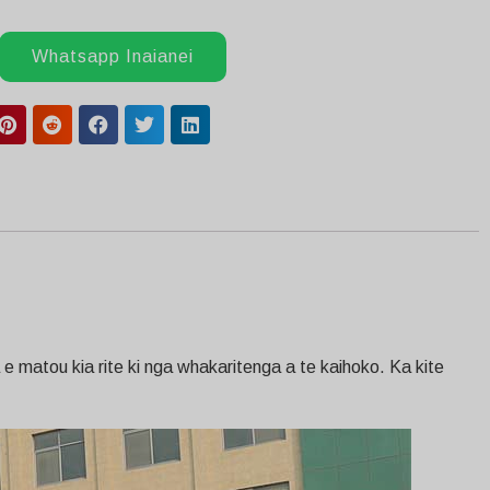
Whatsapp Inaianei
 matou kia rite ki nga whakaritenga a te kaihoko. Ka kite