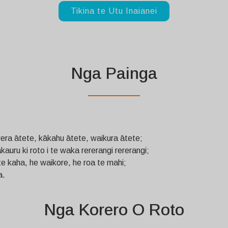
Tikina te Utu Inaianei
Nga Painga
wera ātete, kākahu ātete, waikura ātete;
uru ki roto i te waka rererangi rererangi;
e kaha, he waikore, he roa te mahi;
a.
Nga Korero O Roto