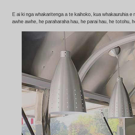
E ai ki nga whakaritenga a te kaihoko, kua whakauruhia e m
awhe awhe, he paraharaha hau, he parai hau, he totohu, h