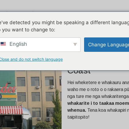
ngi
Piauau
E rua nga korero
've detected you might be speaking a different langua
 you want to change to:
ai Ivory
English
Change Languag
Close and do not switch language
18ft Airstream M
Coast
Hei wheketere e whakauru ana 
waho me o roto o o rakaera pū
nga ture me nga whakaritenga 
whakarite i to taakaa moemo
whenua.
Tena koa whakapiri m
taipitopito!