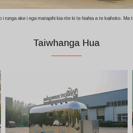
unga ake i nga matapihi kia rite ki te hiahia a te kaihoko. Ma te
Taiwhanga Hua