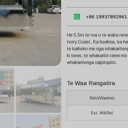
+86 19937892961
He 5.5m te roa o te waka rere
Ivory Coast. Ka hoahoa, ka ha
te kaihoko me nga whakaritenga
ki tenei, te whakarite ranei m
whakaritenga taipitopito.
Te Waa Rangatira
Rahi(Waeine)
Est. Wā(Ra)