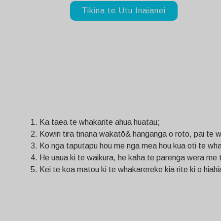
Tikina te Utu Inaianei
Ka taea te whakarite ahua huatau;
Kowiri tira tinana wakatō& hanganga o roto, pai te 
Ko nga taputapu hou me nga mea hou kua oti te whaka
He uaua ki te waikura, he kaha te parenga wera me t
Kei te koa matou ki te whakarereke kia rite ki o hiahi