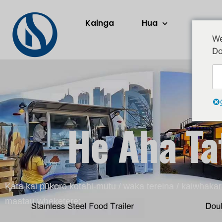
Kainga
Hua
Rerera
We
Do
He Aha Tat
Kata kai pūkoro kotahi-mutu / waka tereina / kaiwhakara
maatau wheketere;