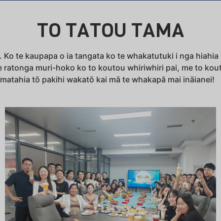
TO TATOU TAMA
o te kaupapa o ia tangata ko te whakatutuki i nga hiahia 
atonga muri-hoko ko to koutou whiriwhiri pai, me to kout
īmatahia tō pakihi wakatō kai mā te whakapā mai ināianei!