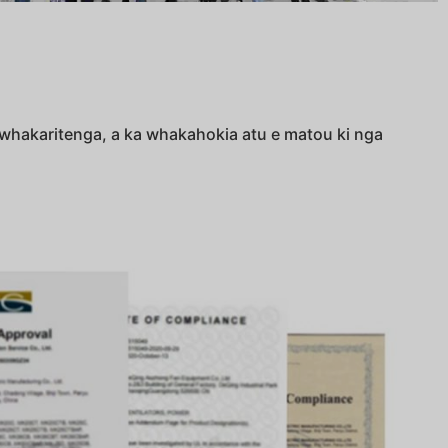
a whakaritenga, a ka whakahokia atu e matou ki nga