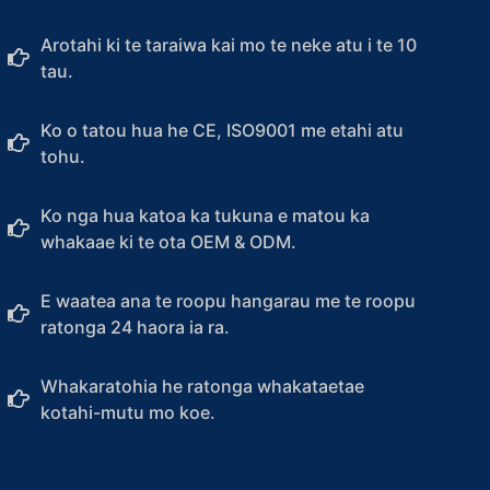
Arotahi ki te taraiwa kai mo te neke atu i te 10
tau.
Ko o tatou hua he CE, ISO9001 me etahi atu
tohu.
Ko nga hua katoa ka tukuna e matou ka
whakaae ki te ota OEM & ODM.
E waatea ana te roopu hangarau me te roopu
ratonga 24 haora ia ra.
Whakaratohia he ratonga whakataetae
kotahi-mutu mo koe.