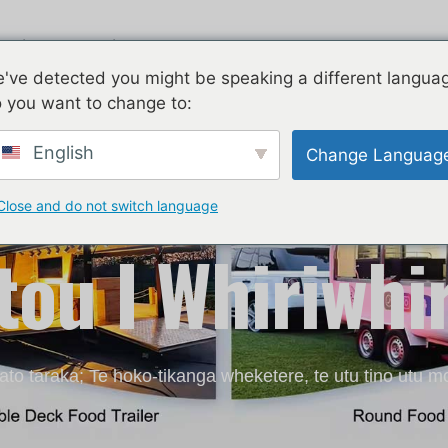
ngi
Piauau
E rua nga korero
've detected you might be speaking a different langua
 you want to change to:
English
Change Languag
Close and do not switch language
ou I Whiriwhir
to taraka; Te hoko-tikanga wheketere, te utu tino utu mo 