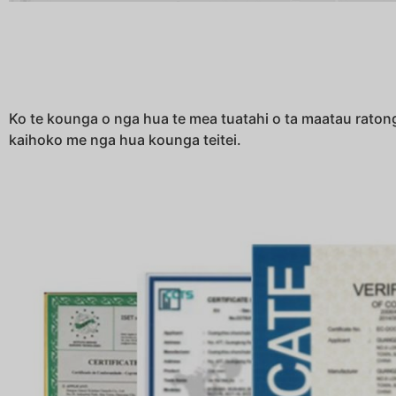
Ko te kounga o nga hua te mea tuatahi o ta maatau ratong
kaihoko me nga hua kounga teitei.