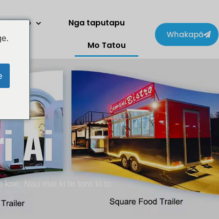
Kaihoko
Nga taputapu
Whakapā
ge.
Mo Tatou
e
i Ai
koe; Nau mai ki te toro ki to