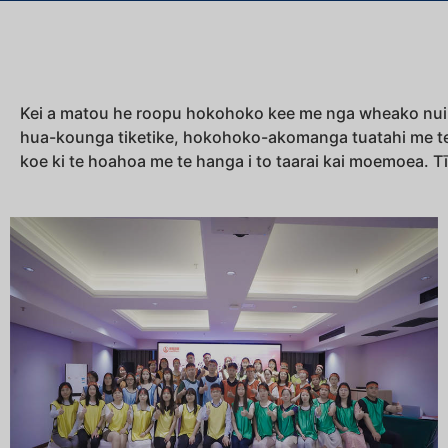
Kei a matou he roopu hokohoko kee me nga wheako nui. K
hua-kounga tiketike, hokohoko-akomanga tuatahi me te r
koe ki te hoahoa me te hanga i to taarai kai moemoea. T