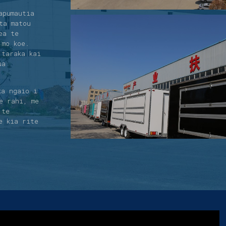
apumautia
ta matou
ea te
 mo koe.
 taraka kai
ua
ka ngaio i
e rahi, me
 te
e kia rite