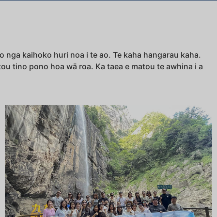
o nga kaihoko huri noa i te ao. Te kaha hangarau kaha.
ou tino pono hoa wā roa. Ka taea e matou te awhina i a