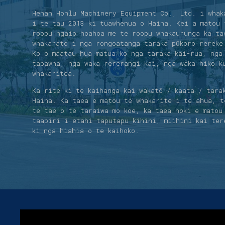
Henan Honlu Machinery Equipment Co., Ltd. i whak
i te tau 2013 ki tuawhenua o Haina. Kei a matou 
roopu ngaio hoahoa me te roopu whakaurunga ka ta
whakarato i nga rongoatanga taraka pūkoro rereke
Ko o maatau hua matua ko nga taraka kai-rua, nga
tapawha, nga waka rererangi kai, nga waka hiko k
whakaritea.
Ka rite ki te kaihanga kai wakatō / kaata / tara
Haina. Ka taea e matou te whakarite i te ahua, t
te tae o te taraiwa mo koe, ka taea hoki e matou
taapiri i etahi taputapu kihini, miihini kai ter
ki nga hiahia o te kaihoko.