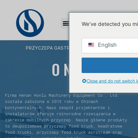
Kontakt
We've detected you mi
English
PRZYCZEPA GASTRONOMICZNA HONLU
O NAS
Close and do not switch 
Firma Henan Honlu Machinery Equipment Co., Ltd.
została założona w 2013 roku w Chinach
kontynentalnych. Nasz zespół projektantów i
instalatorów oferuje różnorodne rozwiązania w
zakresie mobilnych przyczep. Nasze główne produkty
to dwupoziomowe przyczepy food truck, kwadratowe
food trucki, przyczepy food truck airstream oraz