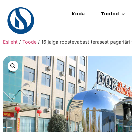
Kodu
Tooted
Esileht
/
Toode
/ 16 jalga roostevabast terasest pagariäri t