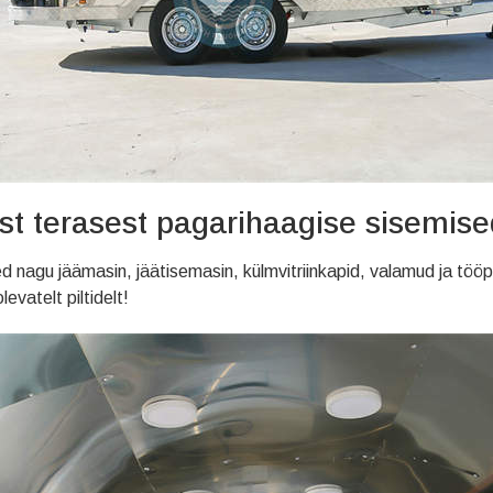
st terasest pagarihaagise sisemised
nagu jäämasin, jäätisemasin, külmvitriinkapid, valamud ja tööpin
evatelt piltidelt!