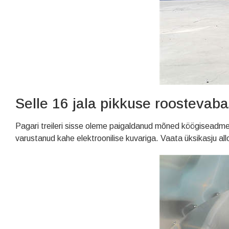
Selle 16 jala pikkuse roostevaba
Pagari treileri sisse oleme paigaldanud mõned köögiseadmed 
varustanud kahe elektroonilise kuvariga. Vaata üksikasju allol