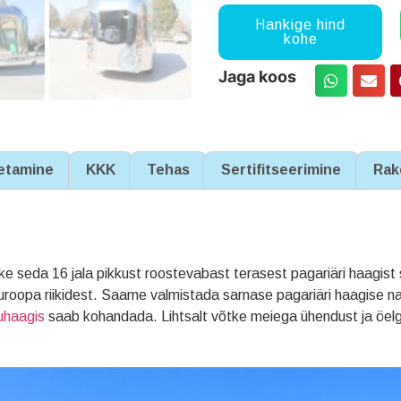
Hankige hind
kohe
Jaga koos
etamine
KKK
Tehas
Sertifitseerimine
Rak
ke seda 16 jala pikkust roostevabast terasest pagariäri haagis
Euroopa riikidest. Saame valmistada sarnase pagariäri haagise n
uhaagis
saab kohandada. Lihtsalt võtke meiega ühendust ja öe