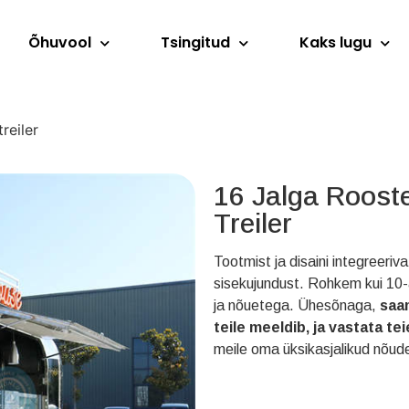
Õhuvool
Tsingitud
Kaks lugu
reiler
16 Jalga Roost
Treiler
Tootmist ja disaini integreeri
sisekujundust. Rohkem kui 10-
ja nõuetega. Ühesõnaga,
saam
teile meeldib, ja vastata tei
meile oma üksikasjalikud nõud