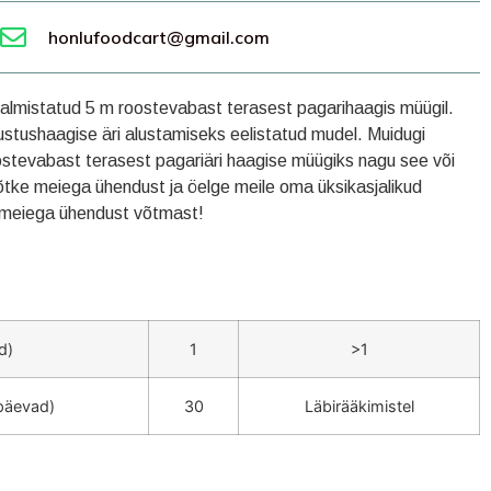
honlufoodcart@gmail.com
 valmistatud 5 m roostevabast terasest pagarihaagis müügil.
tlustushaagise äri alustamiseks eelistatud mudel. Muidugi
stevabast terasest pagariäri haagise müügiks nagu see või
tke meiega ühendust ja öelge meile oma üksikasjalikud
e meiega ühendust võtmast!
d)
1
>1
(päevad)
30
Läbirääkimistel