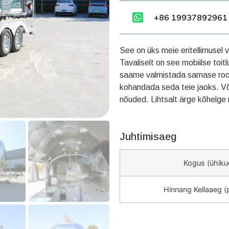
+86 19937892961
See on üks meie eritellimusel
Tavaliselt on see mobiilse toi
saame valmistada sarnase roo
kohandada seda teie jaoks. Võ
nõuded. Lihtsalt ärge kõhelg
Juhtimisaeg
Kogus (ühiku
Hinnang Kellaaeg 