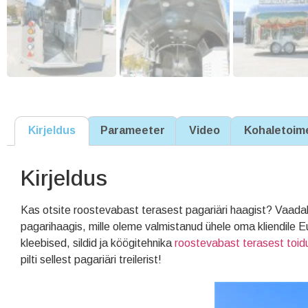
Kirjeldus
Parameeter
Video
Kohaletoim
Kirjeldus
Kas otsite roostevabast terasest pagariäri haagist? Vaada
pagarihaagis, mille oleme valmistanud ühele oma kliendile 
kleebised, sildid ja köögitehnika
roostevabast terasest toid
pilti sellest pagariäri treilerist!