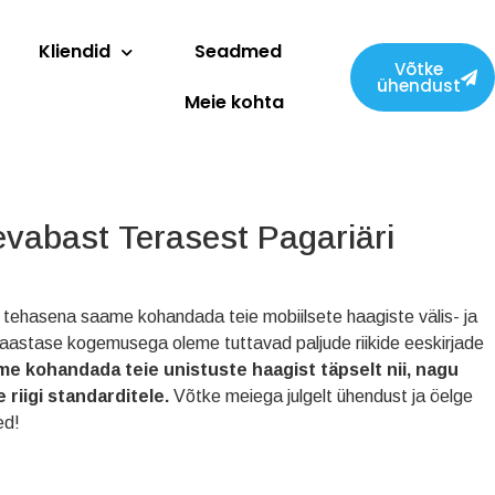
Kliendid
Seadmed
Võtke
ühendust
Meie kohta
evabast Terasest Pagariäri
va tehasena saame kohandada teie mobiilsete haagiste välis- ja
aastase kogemusega oleme tuttavad paljude riikide eeskirjade
e kohandada teie unistuste haagist täpselt nii, nagu
e riigi standarditele.
Võtke meiega julgelt ühendust ja öelge
ed!