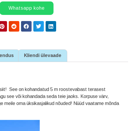
Whatsapp kohe
endus
Kliendi ülevaade
t siit! See on kohandatud 5 m roostevabast terasest
agu see või kohandada seda teie jaoks. Korpuse värv,
lge meile oma üksikasjalikud nõuded! Nüüd vaatame mõnda