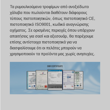
Svenska
Τα ρυμουλκούμενα τροφίμων από ανοξείδωτο
Slovenčina
χάλυβα που πωλούνται διαθέτουν διάφορους
Norsk bokmål
τύπους πιστοποιητικών, όπως πιστοποιητικό CE,
πιστοποιητικό ISO9001, κωδικό αναγνώρισης
हिन्दी
οχήματος. Σε ορισμένες περιοχές όπου υπάρχουν
Nederlands (België)
απαιτήσεις για σασί και αξεσουάρ, θα παρέχουμε
επίσης αντίστοιχα πιστοποιητικά για να
Български
διασφαλίσουμε ότι οι πελάτες μπορούν να
Eesti
χρησιμοποιούν τα προϊόντα μας χωρίς ανησυχίες.
Maori
Norsk nynorsk
Српски језик
Hrvatski
Dansk
Latviešu valoda
Slovenščina