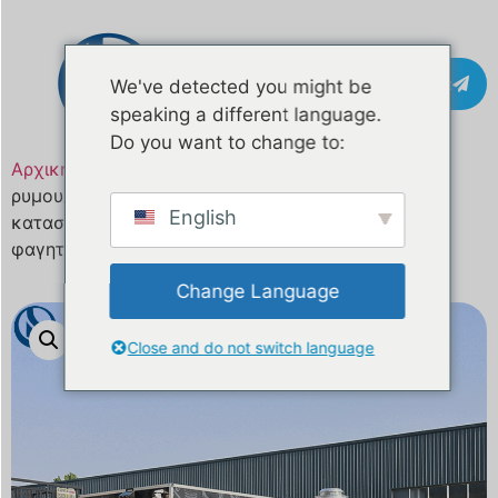
Επικοινωνία
We've detected you might be
speaking a different language.
Do you want to change to:
Αρχική σελίδα
/
Προϊόν
/ Προσαρμοσμένο κινητό
ρυμουλκούμενο φαγητού 26,2 ποδιών,
English
κατασκευασμένο για ευρωπαϊκές επιχειρήσεις
φαγητού στο δρόμο
Change Language
Close and do not switch language