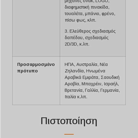
μηχανές σνακ, LOGO,
διαφημιστική πινακίδα,
τουαλέτα, μπάνιο, φρένο,
πίσω φως, κλπ.
3. Ελεύθερος σχεδιασμός
δαπέδου, σχεδιασμός
2D/3D, κ.λπ.
Προσαρμοσμένο
ΗΠΑ, Αυστραλία, Νέα
πρότυπο
Ζηλανδία, Ηνωμένα
Αραβικά Εμιράτα, Σαουδική
Αραβία, Μπαχρέιν, Ισραήλ,
Βρετανία, Γαλλία, Γερμανία,
Ιταλία κ.λπ.
Πιστοποίηση