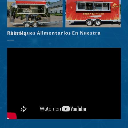
Hrvatski
Dansk
Latviešu valoda
Remolques Alimentarios En Nuestra Fábrica
Slovenščina
Čeština
Ελληνικά
Македонски јазик
Shqip
Nederlands
العربية
Polski
Русский
Português