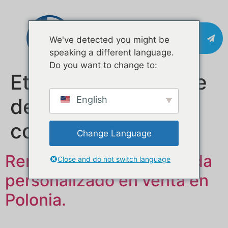
Póngase en
We've detected you might be
contacto con
speaking a different language.
Do you want to change to:
Etiqueta:
Fabricante
de camiones de
English
comida OEM
Change Language
Remolque móvil de comida
Close and do not switch language
personalizado en venta en
Polonia.