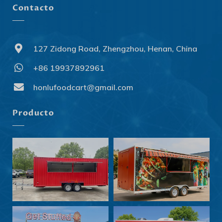
Contacto
127 Zidong Road, Zhengzhou, Henan, China
+86 19937892961
Svenska
Slovenčina
honlufoodcart@gmail.com
Norsk bokmål
Producto
हिन्दी
Nederlands (België)
Български
Eesti
Maori
Norsk nynorsk
Српски језик