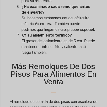
para su referencia.
Svenska
¿Ha examinado cada remolque antes
Slovenčina
de enviarlo?
Norsk bokmål
Sí, hacemos exámenes antiagua/circuito
eléctrico/carretera. También puede
हिन्दी
pedirnos que hagamos una prueba especial.
Nederlands (België)
¿Y su aislamiento térmico?
El grosor del aislamiento es de 5 cm. Puede
Български
mantener el interior frío y caliente, anti-
Eesti
fuego también.
Maori
Más Remolques De Dos
Norsk nynorsk
Pisos Para Alimentos En
Српски језик
Venta
Hrvatski
Dansk
Latviešu valoda
El remolque de comida de dos pisos con escalera de
Slovenščina