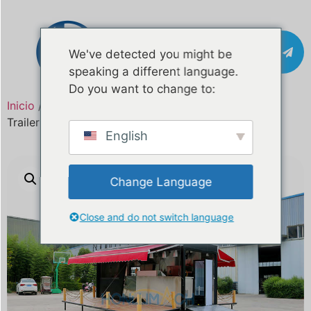
Póngase en
We've detected you might be
contacto con
speaking a different language.
Do you want to change to:
Inicio
/
Producto
/ 18ft Plegable de dos pisos Food
Trailer
English
Change Language
Close and do not switch language