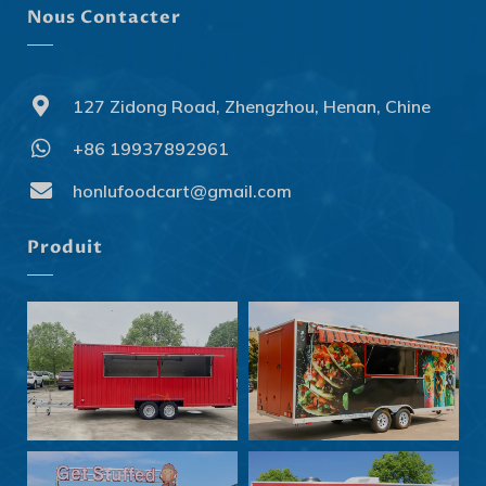
Nous Contacter
127 Zidong Road, Zhengzhou, Henan, Chine
+86 19937892961
Svenska
Slovenčina
honlufoodcart@gmail.com
Norsk bokmål
Produit
हिन्दी
Nederlands (België)
Български
Eesti
Maori
Norsk nynorsk
Српски језик