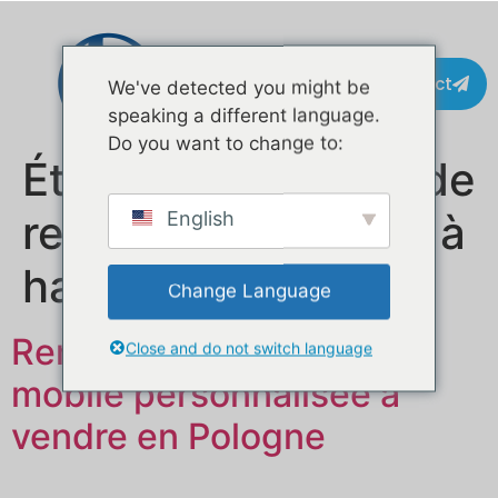
Contact
We've detected you might be
speaking a different language.
Do you want to change to:
Étiquette :
camion de
restauration rapide à
English
hamburgers
Change Language
Remorque alimentaire
Close and do not switch language
mobile personnalisée à
vendre en Pologne