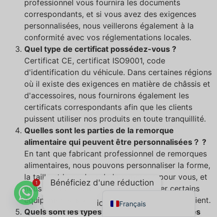
professionnel vous fournira les documents
Ελληνικά
correspondants, et si vous avez des exigences
personnalisées, nous veillerons également à la
Македонски јазик
conformité avec vos réglementations locales.
Shqip
Quel type de certificat possédez-vous ?
Nederlands
Certificat CE, certificat ISO9001, code
d'identification du véhicule. Dans certaines régions
العربية
où il existe des exigences en matière de châssis et
Polski
d'accessoires, nous fournirons également les
certificats correspondants afin que les clients
Русский
puissent utiliser nos produits en toute tranquillité.
Português
Quelles sont les parties de la remorque
Italiano
alimentaire qui peuvent être personnalisées？ ?
En tant que fabricant professionnel de remorques
Deutsch
alimentaires, nous pouvons personnaliser la forme,
Español
la taille et la couleur de la remorque pour vous, et
Bénéficiez d'une réduction
1
English
nous pouvons également personnaliser certains
équipements auxiliaires selon les besoins du client.
ici!
Français
Quels sont les types d'équipements auxiliaires