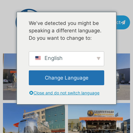
Contact
We've detected you might be
speaking a different language.
Do you want to change to:
English
Change Language
Close and do not switch language