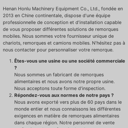
Slovenčina
Henan Honlu Machinery Equipment Co., Ltd., fondée en
Norsk bokmål
2013 en Chine continentale, dispose d'une équipe
हिन्दी
professionnelle de conception et d'installation capable
de vous proposer différentes solutions de remorques
Nederlands (België)
mobiles. Nous sommes votre fournisseur unique de
Български
chariots, remorques et camions mobiles. N'hésitez pas à
nous contacter pour personnaliser votre remorque.
Eesti
Maori
Êtes-vous une usine ou une société commerciale
?
Norsk nynorsk
Nous sommes un fabricant de remorques
Српски језик
alimentaires et nous avons notre propre usine.
Hrvatski
Nous acceptons toute forme d'inspection.
Répondez-vous aux normes de notre pays ?
Dansk
Nous avons exporté vers plus de 60 pays dans le
Latviešu valoda
monde entier et nous connaissons les différentes
exigences en matière de remorques alimentaires
Slovenščina
dans chaque région. Notre personnel de vente
Čeština