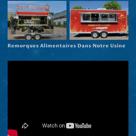
Српски језик
Hrvatski
Dansk
Latviešu valoda
Remorques Alimentaires Dans Notre Usine
Slovenščina
Čeština
Ελληνικά
Македонски јазик
Shqip
Nederlands
العربية
Polski
Русский