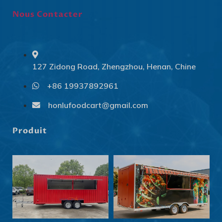
Nous Contacter
127 Zidong Road, Zhengzhou, Henan, Chine
+86 19937892961
Svenska
Slovenčina
honlufoodcart@gmail.com
Norsk bokmål
Produit
हिन्दी
Nederlands (België)
Български
Eesti
Maori
Norsk nynorsk