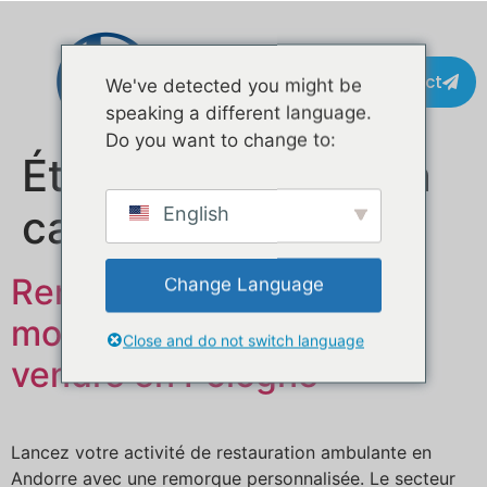
Contact
We've detected you might be
speaking a different language.
Do you want to change to:
Étiquette :
chariot à
café
English
Remorque alimentaire
Change Language
mobile personnalisée à
Close and do not switch language
vendre en Pologne
Lancez votre activité de restauration ambulante en
Andorre avec une remorque personnalisée. Le secteur