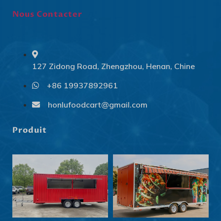
Nous Contacter
127 Zidong Road, Zhengzhou, Henan, Chine
+86 19937892961
Svenska
Slovenčina
honlufoodcart@gmail.com
Norsk bokmål
Produit
हिन्दी
Nederlands (België)
Български
Eesti
Maori
Norsk nynorsk