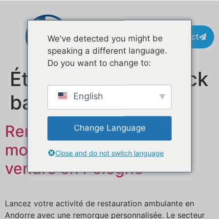
Contact
We've detected you might be
speaking a different language.
Do you want to change to:
Étiquette :
food truck
barbecue
English
Remorque alimentaire
Change Language
mobile personnalisée à
Close and do not switch language
vendre en Pologne
Lancez votre activité de restauration ambulante en
Andorre avec une remorque personnalisée. Le secteur